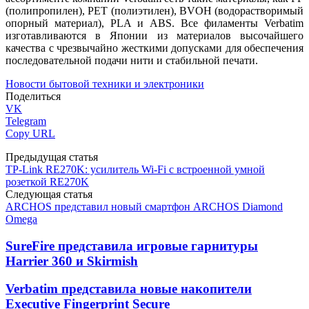
(полипропилен), PET (полиэтилен), BVOH (водорастворимый
опорный материал), PLA и ABS. Все филаменты Verbatim
изготавливаются в Японии из материалов высочайшего
качества с чрезвычайно жесткими допусками для обеспечения
последовательной подачи нити и стабильной печати.
Новости бытовой техники и электроники
Поделиться
VK
Telegram
Copy URL
Предыдущая статья
TP-Link RE270K: усилитель Wi-Fi с встроенной умной
розеткой RE270K
Следующая статья
ARCHOS представил новый смартфон ARCHOS Diamond
Omega
SureFire представила игровые гарнитуры
Harrier 360 и Skirmish
Verbatim представила новые накопители
Executive Fingerprint Secure