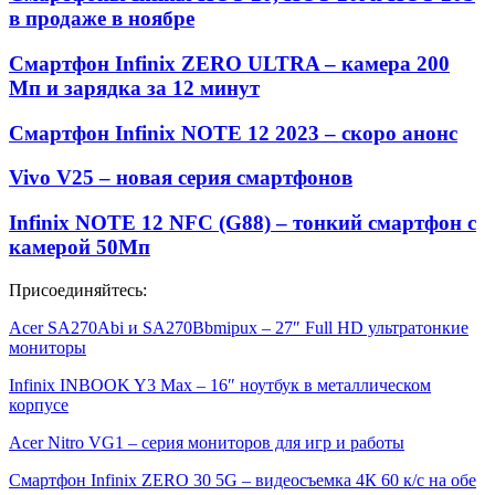
в продаже в ноябре
Смартфон Infinix ZERO ULTRA – камера 200
Мп и зарядка за 12 минут
Смартфон Infinix NOTE 12 2023 – скоро анонс
Vivo V25 – новая серия смартфонов
Infinix NOTE 12 NFC (G88) – тонкий смартфон с
камерой 50Мп
Присоединяйтесь:
Acer SA270Abi и SA270Bbmipux – 27″ Full HD ультратонкие
мониторы
Infinix INBOOK Y3 Max – 16″ ноутбук в металлическом
корпусе
Acer Nitro VG1 – серия мониторов для игр и работы
Смартфон Infinix ZERO 30 5G – видеосъемка 4К 60 к/с на обе