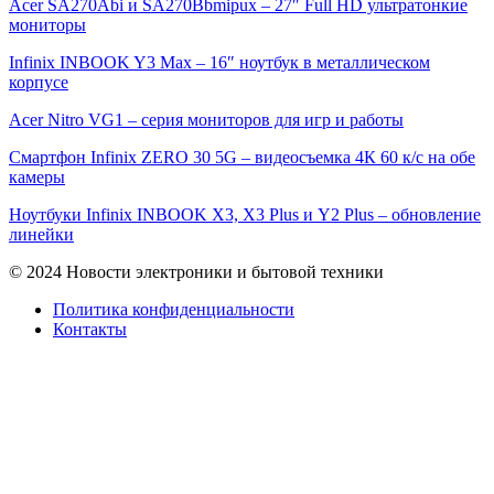
Acer SA270Abi и SA270Bbmipux – 27″ Full HD ультратонкие
мониторы
Infinix INBOOK Y3 Max – 16″ ноутбук в металлическом
корпусе
Acer Nitro VG1 – серия мониторов для игр и работы
Смартфон Infinix ZERO 30 5G – видеосъемка 4К 60 к/с на обе
камеры
Ноутбуки Infinix INBOOK X3, X3 Plus и Y2 Plus – обновление
линейки
© 2024 Новости электроники и бытовой техники
Политика конфиденциальности
Контакты