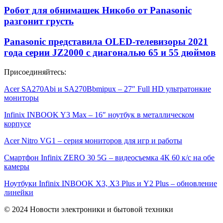
Робот для обнимашек Никобо от Panasonic
разгонит грусть
Panasonic представила OLED-телевизоры 2021
года серии JZ2000 с диагональю 65 и 55 дюймов
Присоединяйтесь:
Acer SA270Abi и SA270Bbmipux – 27″ Full HD ультратонкие
мониторы
Infinix INBOOK Y3 Max – 16″ ноутбук в металлическом
корпусе
Acer Nitro VG1 – серия мониторов для игр и работы
Смартфон Infinix ZERO 30 5G – видеосъемка 4К 60 к/с на обе
камеры
Ноутбуки Infinix INBOOK X3, X3 Plus и Y2 Plus – обновление
линейки
© 2024 Новости электроники и бытовой техники