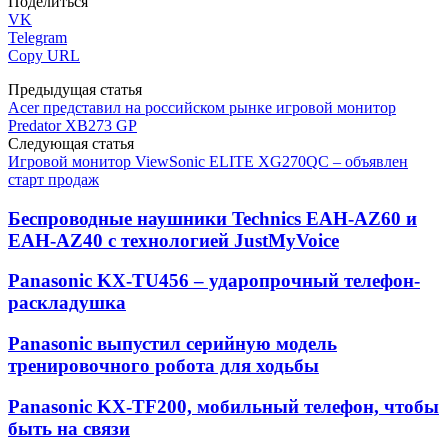
Поделиться
VK
Telegram
Copy URL
Предыдущая статья
Acer представил на российском рынке игровой монитор
Predator XB273 GP
Следующая статья
Игровой монитор ViewSonic ELITE XG270QC – объявлен
старт продаж
Беспроводные наушники Technics EAH-AZ60 и
EAH-AZ40 с технологией JustMyVoice
Panasonic KX-TU456 – ударопрочный телефон-
раскладушка
Panasonic выпустил серийную модель
тренировочного робота для ходьбы
Panasonic KX-TF200, мобильный телефон, чтобы
быть на связи