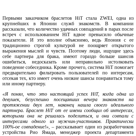
Первыми заказчиком браслетов HiT стала ZWEI, одна из
крупнейших в Японии служб знакомств. В компании
рассказали, что количество удачных совпадений в парах после
встреч с использованием HiT вдвое превысило обычные
показатели. И это вполне объяснимо, ведь Япония с ее
традиционно строгой культурой не поощряет открытого
выражения мыслей и чувств. Поэтому люди, ищущие здесь
себе партнера для брака, имеют гораздо больше шансов
ошибиться, недосказать или неправильно истолковать
поведение собеседника. Кроме прочего, система HiT помогает
предварительно фильтровать пользователей по интересам,
отсекая тех, кто имеет очень низкие шансы понравиться тому
или иному партнеру.
«Я понял, что это настоящий успех HiT, когда одна из
девушек, безуспешно посещавших вечера знакомств на
протяжении двух лет, наконец нашла своего идеального
партнера. Браслет HiT от ее имени сообщил об интересах,
которыми она не решалась поделиться, и они совпали с
интересами одного из мужчин-участников. Практически
100%-ое совпадение!»,
– рассказывает один из разработчиков
устройства Рио Ямада, менеджер проекта департамента