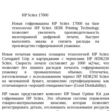
HP Scitex 17000
Новая гофромашина HP Scitex 17000 на базе
технологии HP Scitex HDR Printing Technology
позволяет увеличить производительность
малотиражной цифровой печати, быстрее
выполнять заказы и снизить расходы на
производство гофрированной упаковки.
Новая печатная машина оснащена технологией HP Scitex
Corrugated Grip и картриджами с чернилами HP HDR230
Scitex. Скорость печати составляет до 1000 м2/час, что
позволяет без лишних расходов печатать гофрированную
упаковку в промышленных объемах. Отпечатки,
изготовленные с использованием чернил HP HDR230 Scitex
на мелованной бумаге, независимо сертифицированы как
отличающиеся «хорошей очищаемостью» (Good Deinkability).
HP также представляет комплект HP Smart Uptime Kit для
гофромашин HP Scitex. Это облачная система управления
товарно-материальными запасами, которая позволяет
регистрировать детали, отслеживать использование ресурсов