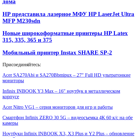
дома
HP представила лазерное МФУ HP LaserJet Ultra
MFP M230sdn
Новые широкоформатные принтеры HP Latex
315, 335, 365 и 375
Мобильный принтер Instax SHARE SP-2
Присоединяйтесь:
Acer SA270Abi и SA270Bbmipux – 27″ Full HD ультратонкие
мониторы
Infinix INBOOK Y3 Max – 16″ ноутбук в металлическом
корпусе
Acer Nitro VG1 – серия мониторов для игр и работы
Смартфон Infinix ZERO 30 5G – видеосъемка 4К 60 к/с на обе
камеры
Ноутбуки Infinix INBOOK X3, X3 Plus и Y2 Plus – обновление