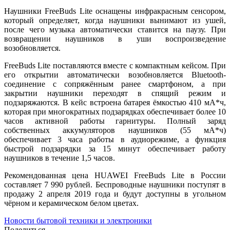
Наушники FreeBuds Lite оснащены инфракрасным сенсором,
который определяет, когда наушники вынимают из ушей,
после чего музыка автоматически ставится на паузу. При
возвращении наушников в уши воспроизведение
возобновляется.
FreeBuds Lite поставляются вместе с компактным кейсом. При
его открытии автоматически возобновляется Bluetooth-
соединение с сопряжённым ранее смартфоном, а при
закрытии наушники переходят в спящий режим и
подзаряжаются. В кейс встроена батарея ёмкостью 410 мА*ч,
которая при многократных подзарядках обеспечивает более 10
часов активной работы гарнитуры. Полный заряд
собственных аккумуляторов наушников (55 мА*ч)
обеспечивает 3 часа работы в аудиорежиме, а функция
быстрой подзарядки за 15 минут обеспечивает работу
наушников в течение 1,5 часов.
Рекомендованная цена HUAWEI FreeBuds Lite в России
составляет 7 990 рублей. Беспроводные наушники поступят в
продажу 2 апреля 2019 года и будут доступны в угольном
чёрном и керамическом белом цветах.
Новости бытовой техники и электроники
Поделиться