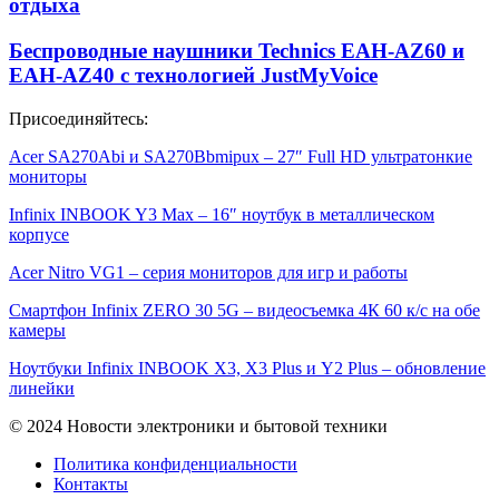
отдыха
Беспроводные наушники Technics EAH-AZ60 и
EAH-AZ40 с технологией JustMyVoice
Присоединяйтесь:
Acer SA270Abi и SA270Bbmipux – 27″ Full HD ультратонкие
мониторы
Infinix INBOOK Y3 Max – 16″ ноутбук в металлическом
корпусе
Acer Nitro VG1 – серия мониторов для игр и работы
Смартфон Infinix ZERO 30 5G – видеосъемка 4К 60 к/с на обе
камеры
Ноутбуки Infinix INBOOK X3, X3 Plus и Y2 Plus – обновление
линейки
© 2024 Новости электроники и бытовой техники
Политика конфиденциальности
Контакты