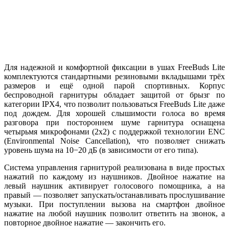
Для надежной и комфортной фиксации в ушах FreeBuds Lite
комплектуются стандартными резиновыми вкладышами трёх
размеров и ещё одной парой спортивных. Корпус
беспроводной гарнитуры обладает защитой от брызг по
категории IPX4, что позволит пользоваться FreeBuds Lite даже
под дождем. Для хорошей слышимости голоса во время
разговора при постороннем шуме гарнитура оснащена
четырьмя микрофонами (2х2) с поддержкой технологии ENC
(Environmental Noise Cancellation), что позволяет снижать
уровень шума на 10−20 дБ (в зависимости от его типа).
Система управления гарнитурой реализована в виде простых
нажатий по каждому из наушников. Двойное нажатие на
левый наушник активирует голосового помощника, а на
правый — позволяет запускать/останавливать прослушивание
музыки. При поступлении вызова на смартфон двойное
нажатие на любой наушник позволит ответить на звонок, а
повторное двойное нажатие — закончить его.