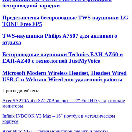
беспроводной зарядки
Представлены беспроводные TWS наушники LG
TONE Free FP5
TWS-наушники Philips A7507 для активного
отдыха
Беспроводные наушники Technics EAH-AZ60 и
EAH-AZ40 с технологией JustMyVoice
Microsoft Modern Wireless Headset, Headset Wired
USB-C и Webcam Wired для удаленной работы
Присоединяйтесь:
Acer SA270Abi и SA270Bbmipux – 27″ Full HD ультратонкие
мониторы
Infinix INBOOK Y3 Max – 16″ ноутбук в металлическом
корпусе
Acer Nitro VG1 – серия мониторов для игр и работы