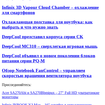
Infinix 3D Vapour Cloud Chamber – охлаждение
для смартфонов
Охлаждающая подставка для ноутбука: как
выбрать и что нужно знать
DeepCool представил корпуса серии CK
DeepCool MC310 – сверхлегкая игровая мышь
DeepCool объявил о новом поколении блоков
питания серии PQ-M
Обзор Notebook FanControl – управляем
скоростью вращения вентилятора ноутбука
Присоединяйтесь:
Acer SA270Abi и SA270Bbmipux – 27″ Full HD ультратонкие
мониторы
Infinix INBOOK Y3 Max – 16″ ноутбук в металлическом