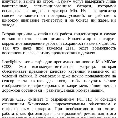
вздуться и выйти из строя. «Сауну» могут выдержать лишь
качественные, сертифицированные батареи, которыми
оснащены все видеорегистраторы Mio. Ну а конденсатор
совсем не зависит от погодных условий: он работает в
широком диапазоне температур и не боится ни жары, ни
холода.
Вторая причина – стабильная работа конденсатора в случае
внезапного отключения питания. Конденсатор гарантирует
корректное завершение работы и сохранность важных файлов.
Так что даже при тяжёлом ДТП будет возможность
восстановить всю картину происшествия в деталях.
Lowlight sensor – ещё одно преимущество нового Mio MiVue
C328. Это высокочувствительная матрица, которая
обеспечивает идеальное качество картинки независимо от
условий съёмки. В сумерках и даже ночью попадающего на
сенсор света хватает для того, чтобы получить чёткое
изображение и зафиксировать в кадре мельчайшие детали
дорожной обстановки – разметку, знаки, номера машин.
MiVue C328 снимает с разрешением Full HD и оснащён
стеклянным 5-линзовым широкоугольным объективом с
инфракрасным фильтром. При необходимости он может
работать как фотоаппарат – специальный режим для этого