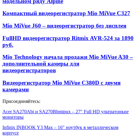
модельном ряду Alpine
Компактный видеорегистратор Mio MiVue C327
Mio MiVue J60 – видеорегистратор без дисплея
FullHD видеорегистратор Ritmix AVR-524 за 1890
руб.
Mio Technology начала продажи Mio MiVue A30 –
дополнительной камеры для
видеорегистраторов
Видеорегистратор Mio MiVue C380D с двумя
камерами
Присоединяйтесь:
Acer SA270Abi и SA270Bbmipux – 27″ Full HD ультратонкие
мониторы
Infinix INBOOK Y3 Max – 16″ ноутбук в металлическом
корпусе