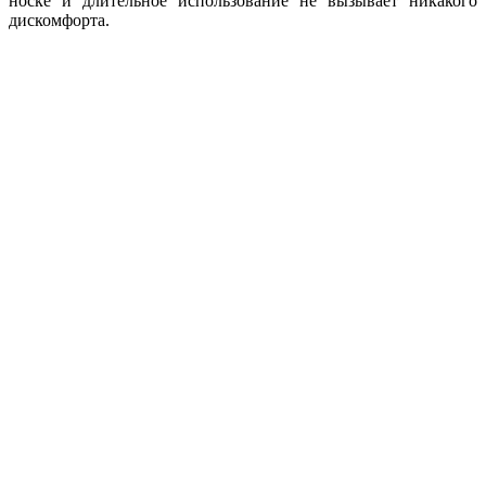
носке и длительное использование не вызывает никакого
дискомфорта.