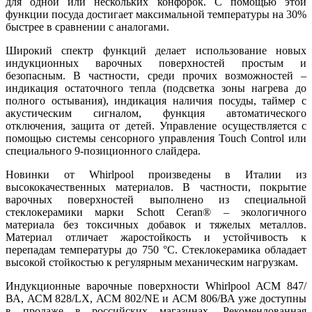
для одной или нескольких конфорок. С помощью этой
функции посуда достигает максимальной температуры на 30%
быстрее в сравнении с аналогами.
Широкий спектр функций делает использование новых
индукционных варочных поверхностей простым и
безопасным. В частности, среди прочих возможностей –
индикация остаточного тепла (подсветка зоны нагрева до
полного остывания), индикация наличия посуды, таймер с
акустическим сигналом, функция автоматического
отключения, защита от детей. Управление осуществляется с
помощью системы сенсорного управления Touch Control или
специального 9-позиционного слайдера.
Новинки от Whirlpool произведены в Италии из
высококачественных материалов. В частности, покрытие
варочных поверхностей выполнено из специальной
стеклокерамики марки Schott Ceran® – экологичного
материала без токсичных добавок и тяжелых металлов.
Материал отличает жаростойкость и устойчивость к
перепадам температуры до 750 °C. Стеклокерамика обладает
высокой стойкостью к регулярным механическим нагрузкам.
Индукционные варочные поверхности Whirlpool АСМ 847/
ВА, АСМ 828/LX, АСМ 802/NE и АСМ 806/ВА уже доступны
в продаже в российских магазинах. Рекомендованная