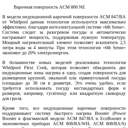
Варочная поверхность ACM 800 NE
В модели индукционной варочной поверхности ACM 847/BA
от Whirlpool данная технология используется максимально
эффективно, благодаря интеллектуальной системе «6th Sense».
Система следит за разогревом посуды и автоматически
настраивает мощность, поддерживая нужную температуру.
Мощный нагревательный элемент позволяет вскипятить 2,5
литра воды за 4 минуты. При этом технология «6th Sense»
экономит до 20% электроэнергии.
В большинстве новых моделей реализована технология
Whirlpool Flexi Cook, которая позволяет объединить две
индукционные зоны нагрева в одну, создав поверхность для
размещения крупной, овальной или прямоугольной посуды
площадью до 38 см в диаметре. Это очень удобно, если
требуется использовать посуду нестандартных форм и
размеров, например, гусятницу или квадратную сковороду
для гриля.
Кроме того, все индукционные варочные поверхности
поддерживают систему быстрого нагрева Booster (Power
Booster в флагманской модели ACM 847/BA и EcoBooster в
экономичных приборах ACM 808/BA/WH, ACM 808/BA/S)