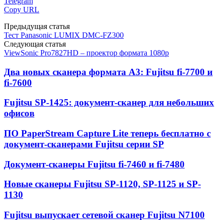
Telegram
Copy URL
Предыдущая статья
Тест Panasonic LUMIX DMC-FZ300
Следующая статья
ViewSonic Pro7827HD – проектор формата 1080p
Два новых сканера формата А3: Fujitsu fi-7700 и
fi-7600
Fujitsu SP-1425: документ-сканер для небольших
офисов
ПО PaperStream Capture Lite теперь бесплатно с
документ-сканерами Fujitsu серии SP
Документ-сканеры Fujitsu fi-7460 и fi-7480
Новые сканеры Fujitsu SP-1120, SP-1125 и SP-
1130
Fujitsu выпускает сетевой сканер Fujitsu N7100