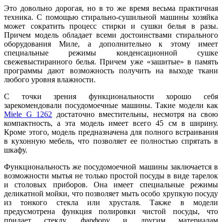
Это довольно дорогая, но в то же время весьма практичная
техника. С помощью стирально-сушильной машины хозяйка
может сократить процесс стирки и сушки белья в разы.
Причем модель обладает всеми достоинствами стирального
оборудования Миле, а дополнительно к этому имеет
специальные режимы конденсационной сушке
свежевыстиранного белья. Причем уже «зашитые» в память
программы дают возможность получить на выходе ткани
любого уровня влажности.
С точки зрения функциональности хорошо себя
зарекомендовали посудомоечные машины. Такие модели как
Miele G 1262
достаточно вместительны, несмотря на свою
компактность, а эта модель имеет всего 45 см в ширину.
Кроме этого, модель предназначена для полного встраивания
в кухонную мебель, что позволяет ее полностью спрятать в
шкафу.
Функциональность же посудомоечной машины заключается в
возможности мытья не только простой посуды в виде тарелок
и столовых приборов. Она имеет специальные режимы
деликатной мойки, что позволяет мыть особо хрупкую посуду
из тонкого стекла или хрусталя. Также в модели
предусмотрена функция полировки чистой посуды, что
придает стеклу, фарфору и другим материалам