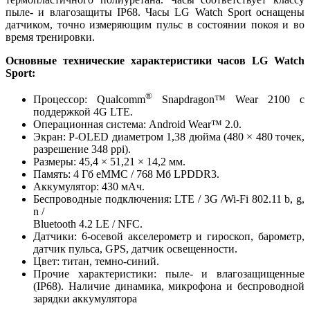
пыле- и влагозащиты IP68. Часы LG Watch Sport оснащены
датчиком, точно измеряющим пульс в состоянии покоя и во
время тренировки.
Основные технические характеристики часов LG Watch
Sport:
®
Процессор: Qualcomm
Snapdragon™ Wear 2100 с
поддержкой 4G LTE.
Операционная система: Android Wear™ 2.0.
Экран: P-OLED диаметром 1,38 дюйма (480 × 480 точек,
разрешение 348 ppi).
Размеры: 45,4 × 51,21 × 14,2 мм.
Память: 4 Гб eMMC / 768 Мб LPDDR3.
Аккумулятор: 430 мАч.
Беспроводные подключения: LTE / 3G /Wi-Fi 802.11 b, g,
n /
Bluetooth 4.2 LE / NFC.
Датчики: 6-осевой акселерометр и гироскоп, барометр,
датчик пульса, GPS, датчик освещенности.
Цвет: титан, темно-синий.
Прочие характеристики: пыле- и влагозащищенные
(IP68). Наличие динамика, микрофона и беспроводной
зарядки аккумулятора