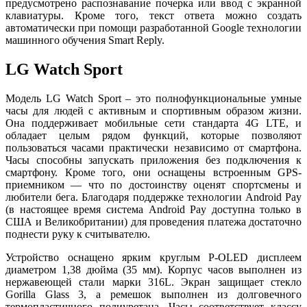
предусмотрено распознавание почерка или ввод с экранной
клавиатуры. Кроме того, текст ответа можно создать
автоматически при помощи разработанной Google технологии
машинного обучения Smart Reply.
LG Watch Sport
Модель LG Watch Sport – это полнофункциональные умные
часы для людей с активным и спортивным образом жизни.
Она поддерживает мобильные сети стандарта 4G LTE, и
обладает целым рядом функций, которые позволяют
пользоваться часами практически независимо от смартфона.
Часы способны запускать приложения без подключения к
смартфону. Кроме того, они оснащены встроенным GPS-
приемником — что по достоинству оценят спортсмены и
любители бега. Благодаря поддержке технологии Android Pay
(в настоящее время система Android Pay доступна только в
США и Великобритании) для проведения платежа достаточно
поднести руку к считывателю.
Устройство оснащено ярким круглым P-OLED дисплеем
диаметром 1,38 дюйма (35 мм). Корпус часов выполнен из
нержавеющей стали марки 316L. Экран защищает стекло
Gorilla Glass 3, а ремешок выполнен из долговечного
термопластичного полиуретана. Часы соответствует классу