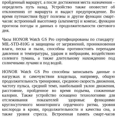
пройденный маршрут, а после достижения места назначения –
определить путь назад. Устройство также оповестит об
отклонениях от маршрута и выдаст предупреждение. Во
время путешествия будут полезны и другие функции смарт-
часов: встроенный высотомер (альтиметр) и компас, функции
прогноза погоды и данных о продолжительности светового
дня.
Часы HONOR Watch GS Pro сертифицированы по стандарту
MIL-STD-810G и защищены от загрязнений, проникновения
влаги, песка и пыли, способны противостоять перепадам
давления и температуры, ударам и вибрациям, воздействию
солевого тумана, а также длительному нахождению под
солнечными лучами и под водой.
HONOR Watch GS Pro способны записывать данные о
нагрузках и самочувствии владельца, например, общую
продолжительность тренировки, среднюю скорость движения,
частоту пульса, средний темп, наибольший уклон движения,
расстояние, пройденное во время подъема, сожженные
калории. Также устройство оснащено технологиями для
отслеживания показателей здоровья: функциями
круглосуточного мониторинга сердечного ритма, уровня
кислорода в крови, продолжительности и качества сна, а
также уровня стресса. Встроенная память смарт-часов