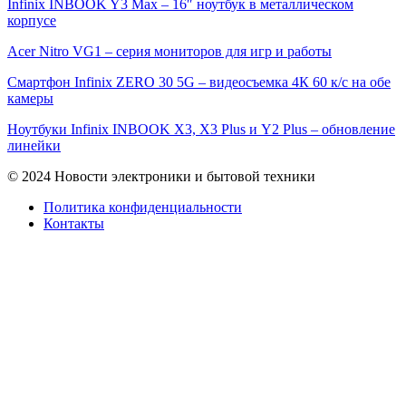
Infinix INBOOK Y3 Max – 16″ ноутбук в металлическом
корпусе
Acer Nitro VG1 – серия мониторов для игр и работы
Смартфон Infinix ZERO 30 5G – видеосъемка 4К 60 к/с на обе
камеры
Ноутбуки Infinix INBOOK X3, X3 Plus и Y2 Plus – обновление
линейки
© 2024 Новости электроники и бытовой техники
Политика конфиденциальности
Контакты