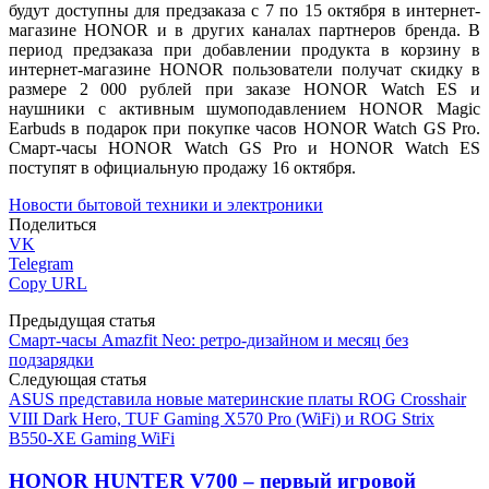
будут доступны для предзаказа с 7 по 15 октября в интернет-
магазине HONOR и в других каналах партнеров бренда. В
период предзаказа при добавлении продукта в корзину в
интернет-магазине HONOR пользователи получат скидку в
размере 2 000 рублей при заказе HONOR Watch ES и
наушники с активным шумоподавлением HONOR Magic
Earbuds в подарок при покупке часов HONOR Watch GS Pro.
Смарт-часы HONOR Watch GS Pro и HONOR Watch ES
поступят в официальную продажу 16 октября.
Новости бытовой техники и электроники
Поделиться
VK
Telegram
Copy URL
Предыдущая статья
Смарт-часы Amazfit Neo: ретро-дизайном и месяц без
подзарядки
Следующая статья
ASUS представила новые материнские платы ROG Crosshair
VIII Dark Hero, TUF Gaming X570 Pro (WiFi) и ROG Strix
B550-XE Gaming WiFi
HONOR HUNTER V700 – первый игровой