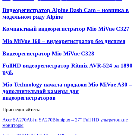
Видеорегистратор Alpine Dash Cam – новинка в
модельном ряду Alpine
Компактный видеорегистратор Mio MiVue C327
Mio MiVue J60 – видеорегистратор без дисплея
Видеорегистратор Mio MiVue C328
FullHD видеорегистратор Ritmix AVR-524 за 1890
руб.
Mio Technology начала продажи Mio MiVue A30 –
дополнительной камеры для
видеорегистраторов
Присоединяйтесь:
Acer SA270Abi и SA270Bbmipux – 27″ Full HD ультратонкие
мониторы