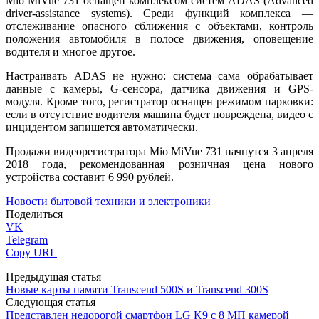
Mio MiVue 731 оснащен комплексом систем ADAS (Advanced
driver-assistance systems). Среди функций комплекса —
отслеживание опасного сближения с объектами, контроль
положения автомобиля в полосе движения, оповещение
водителя и многое другое.
Настраивать ADAS не нужно: система сама обрабатывает
данные с камеры, G-сенсора, датчика движения и GPS-
модуля. Кроме того, регистратор оснащен режимом парковки:
если в отсутствие водителя машина будет повреждена, видео с
инцидентом запишется автоматически.
Продажи видеорегистратора Mio MiVue 731 начнутся 3 апреля
2018 года, рекомендованная розничная цена нового
устройства составит 6 990 рублей.
Новости бытовой техники и электроники
Поделиться
VK
Telegram
Copy URL
Предыдущая статья
Новые карты памяти Transcend 500S и Transcend 300S
Следующая статья
Представлен недорогой смартфон LG K9 с 8 МП камерой