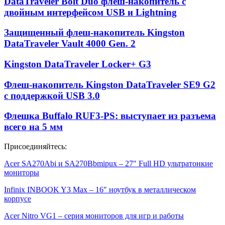
DataTraveler Bolt Duo флеш-накопитель с
двойным интерфейсом USB и Lightning
Защищенный флеш-накопитель Kingston
DataTraveler Vault 4000 Gen. 2
Kingston DataTraveler Locker+ G3
Флеш-накопитель Kingston DataTraveler SE9 G2
с поддержкой USB 3.0
Флешка Buffalo RUF3-PS: выступает из разъема
всего на 5 мм
Присоединяйтесь:
Acer SA270Abi и SA270Bbmipux – 27″ Full HD ультратонкие
мониторы
Infinix INBOOK Y3 Max – 16″ ноутбук в металлическом
корпусе
Acer Nitro VG1 – серия мониторов для игр и работы