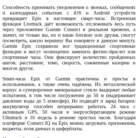
Способность принимать уведомления о звонках, сообщениях
и календарных событиях с iOS и Android устройств
превращает Epix в настоящие смарт-часы. Встроенная
функция Livetrack даёт возможность отслеживать весь путь
через приложение Garmin Connect в реальном времени, а
значит, не только вы, но и ваши близкие или друзья, смогут
посмотреть, какую вершину Вы покоряете в данную минуту.
Garmin Epix сохранили все традиционные спортивные
функции и могут полноценно заменить фитнес-браслет или
спортивные часы. Они фиксируют количество пройденных
шагов, расстояние, темп, скорость, сожженные калории и
многое другое.
Smart-часы Epix от Garmin практичны и просты в
использовании, а также очень надёжны. Их металлический
корпус и суперпрочное минеральное стекло выдержат любые
испытания, в том числе погружения до 50 м (выдерживает
давление воды до 5 атмосфер). Не подведёт и заряд батареи:
аккумулятор способен непрерывно работать 24 часа с
активным GPS, 50 часов в энергосберегающем режиме
Ultratrack и 16 недель в режиме простых часов. Благодаря
платформе Connect IQ на Epix можно загружать приложения,
виджеты, поля данных и циферблаты.