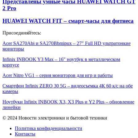
Представлены умные часы HUAWEI WATCH GT
2 Pro
HUAWEI WATCH FIT – смарт-часы для фитнеса
Присоединяйтесь:
Acer SA270Abi и SA270Bbmipux – 27″ Full HD ультратонкие
мониторы
Infinix INBOOK Y3 Max – 16″ ноутбук в металлическом
корпусе
Acer Nitro VG1 – серия мониторов для игр и работы
Смартфон Infinix ZERO 30 5G – видеосъемка 4К 60 к/с на обе
камеры
Ноутбуки Infinix INBOOK X3, X3 Plus и Y2 Plus – обновление
линейки
© 2024 Новости электроники и бытовой техники
Политика конфиденциальности
Контакты