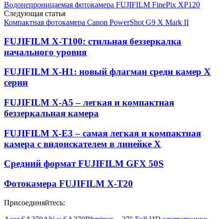
Водонепроницаемая фотокамера FUJIFILM FinePix XP120
Следующая статья
Компактная фотокамера Canon PowerShot G9 X Mark II
FUJIFILM X-T100: стильная беззеркалка
начального уровня
FUJIFILM X-H1: новый флагман среди камер X
серии
FUJIFILM X-A5 – легкая и компактная
беззеркальная камера
FUJIFILM X-E3 – самая легкая и компактная
камера с видоискателем в линейке X
Средний формат FUJIFILM GFX 50S
Фотокамера FUJIFILM X-T20
Присоединяйтесь: