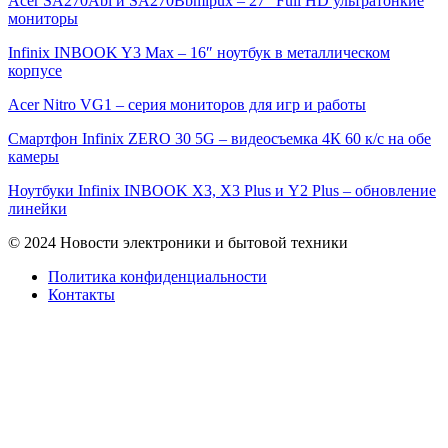
Acer SA270Abi и SA270Bbmipux – 27″ Full HD ультратонкие
мониторы
Infinix INBOOK Y3 Max – 16″ ноутбук в металлическом
корпусе
Acer Nitro VG1 – серия мониторов для игр и работы
Смартфон Infinix ZERO 30 5G – видеосъемка 4К 60 к/с на обе
камеры
Ноутбуки Infinix INBOOK X3, X3 Plus и Y2 Plus – обновление
линейки
© 2024 Новости электроники и бытовой техники
Политика конфиденциальности
Контакты