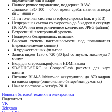
определение лиц в кадре
Полное ручное управление, поддержка RAW;
Диапазон ISO 100 – 6400; время срабатывания затвора
60 – 1/8000 с
11-ти точечная система автофокусировки (как и у E-3)
Непрерывная съемка со скоростью до 5 кадров в секунду
(16 RAW или неограниченное количество JPEG файлов)
Встроенный электронный уровень
Поддержка беспроводных вспышек
Высокая степень настраивоемости под пользователя
(переназначаемые кнопки)
10 художественных фильтров
Запись видео 1280 x 720 (30 fps) со звуком, максимум 7
минут
Вход для стереомикрофона и HDMI выход
SD/SDHC/SDXC и CompactFlash разъемы для карт
памяти
Питание BLM-5 lithium-ion аккумулятор; до 870 кадров
на одном заряде (опционально батарейная рукоятка)
Начало поставок – октябрь 2010.
Новости бытовой техники и электроники
Поделиться
VK
Telegram