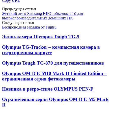
Copy URL
Предыдущая статья
Жесткий диск Samsung F4EG объемом 2Тб для
высокопроизводительных домашних ПК
Следующая статья
Беспроводная зарядка от Fujitsu
Экшн-камера Olympus Tough TG-5
Olympus TG-Tracker – компактная камера в
сверхпрочном корпусе
Olympus Tough TG-870 для путешественников
Olympus OM-D E-M10 Mark II Limited Edition –
ограниченная серия фотокамеры
Новинка в ретро-стиле OLYMPUS PEN-F
Ограниченная серия Olympus OM-D E-M5 Mark
II