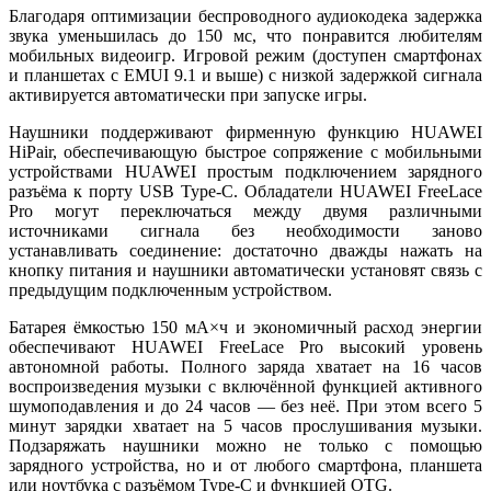
Благодаря оптимизации беспроводного аудиокодека задержка
звука уменьшилась до 150 мс, что понравится любителям
мобильных видеоигр. Игровой режим (доступен смартфонах
и планшетах с EMUI 9.1 и выше) с низкой задержкой сигнала
активируется автоматически при запуске игры.
Наушники поддерживают фирменную функцию HUAWEI
HiPair, обеспечивающую быстрое сопряжение с мобильными
устройствами HUAWEI простым подключением зарядного
разъёма к порту USB Type-C. Обладатели HUAWEI FreeLace
Pro могут переключаться между двумя различными
источниками сигнала без необходимости заново
устанавливать соединение: достаточно дважды нажать на
кнопку питания и наушники автоматически установят связь с
предыдущим подключенным устройством.
Батарея ёмкостью 150 мА×ч и экономичный расход энергии
обеспечивают HUAWEI FreeLace Pro высокий уровень
автономной работы. Полного заряда хватает на 16 часов
воспроизведения музыки с включённой функцией активного
шумоподавления и до 24 часов — без неё. При этом всего 5
минут зарядки хватает на 5 часов прослушивания музыки.
Подзаряжать наушники можно не только с помощью
зарядного устройства, но и от любого смартфона, планшета
или ноутбука с разъёмом Type-C и функцией OTG.