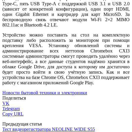
Type-C, пять USB Type-A с поддержкой USB 3.1 и USB 2.0
(зависит от конкретной конфигурации), один порт HDMI,
один Gigabit Ethernet и картридер для карт MicroSD. За
беспроводную связь отвечают модули Wi-Fi 2×2 MIMO
802.11ac и Bluetooth 4.2 LE.
Устройство можно поставить на стол на комплектную
подставку либо расположить за монитором при помощи
крепления VESA. Установку обновлений системы и
администрирование всех неттопов Chromebox CXI3
системные администраторы смогут проводить удалённо через
веб-интерфейс, а все данные студентов надёжно хранятся в
облаке Google Drive, для доступа к которому им достаточно
будет просто войти в свою учётную запись. Как и все
устройства на базе Chrome OS, Chromebox CXI3 поддерживает
работу с магазином приложений Google Play.
Новости бытовой техники и электроники
Поделиться
VK
Telegram
Copy URL
Предыдущая статья
Тест видеорегистратора NEOLINE WIDE S55