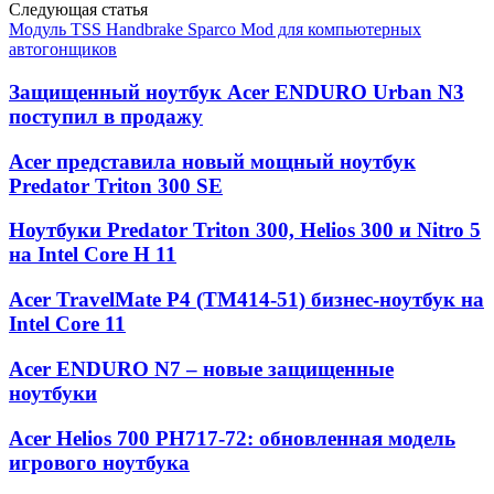
Следующая статья
Модуль TSS Handbrake Sparco Mod для компьютерных
автогонщиков
Защищенный ноутбук Acer ENDURO Urban N3
поступил в продажу
Acer представила новый мощный ноутбук
Predator Triton 300 SE
Ноутбуки Predator Triton 300, Helios 300 и Nitro 5
на Intel Core H 11
Acer TravelMate P4 (TM414-51) бизнес-ноутбук на
Intel Core 11
Acer ENDURO N7 – новые защищенные
ноутбуки
Acer Helios 700 PH717-72: обновленная модель
игрового ноутбука