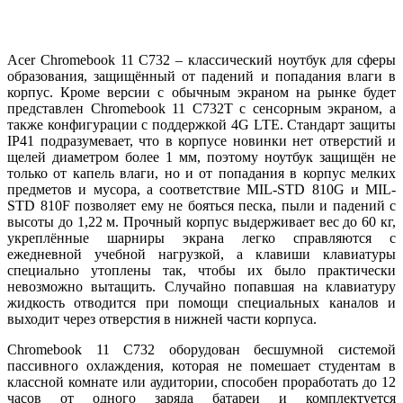
Acer Chromebook 11 C732 – классический ноутбук для сферы
образования, защищённый от падений и попадания влаги в
корпус. Кроме версии с обычным экраном на рынке будет
представлен Chromebook 11 C732T с сенсорным экраном, а
также конфигурации с поддержкой 4G LTE. Стандарт защиты
IP41 подразумевает, что в корпусе новинки нет отверстий и
щелей диаметром более 1 мм, поэтому ноутбук защищён не
только от капель влаги, но и от попадания в корпус мелких
предметов и мусора, а соответствие MIL-STD 810G и MIL-
STD 810F позволяет ему не бояться песка, пыли и падений с
высоты до 1,22 м. Прочный корпус выдерживает вес до 60 кг,
укреплённые шарниры экрана легко справляются с
ежедневной учебной нагрузкой, а клавиши клавиатуры
специально утоплены так, чтобы их было практически
невозможно вытащить. Случайно попавшая на клавиатуру
жидкость отводится при помощи специальных каналов и
выходит через отверстия в нижней части корпуса.
Chromebook 11 C732 оборудован бесшумной системой
пассивного охлаждения, которая не помешает студентам в
классной комнате или аудитории, способен проработать до 12
часов от одного заряда батареи и комплектуется