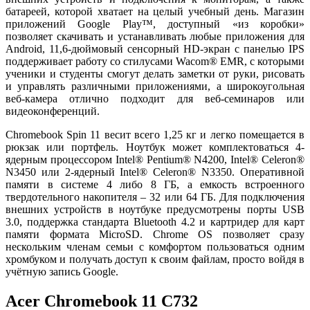
батареей, которой хватает на целый учебный день. Магазин
приложений Google Play™, доступный «из коробки»
позволяет скачивать и устанавливать любые приложения для
Android, 11,6-дюймовый сенсорный HD-экран с панелью IPS
поддерживает работу со стилусами Wacom® EMR, с которыми
ученики и студенты смогут делать заметки от руки, рисовать
и управлять различными приложениями, а широкоугольная
веб-камера отлично подходит для веб-семинаров или
видеоконференций.
Chromebook Spin 11 весит всего 1,25 кг и легко помещается в
рюкзак или портфель. Ноутбук может комплектоваться 4-
ядерным процессором Intel® Pentium® N4200, Intel® Celeron®
N3450 или 2-ядерный Intel® Celeron® N3350. Оперативной
памяти в системе 4 либо 8 ГБ, а емкость встроенного
твердотельного накопителя – 32 или 64 ГБ. Для подключения
внешних устройств в ноутбуке предусмотрены порты USB
3.0, поддержка стандарта Bluetooth 4.2 и картридер для карт
памяти формата MicroSD. Chrome OS позволяет сразу
нескольким членам семьи с комфортом пользоваться одним
хромбуком и получать доступ к своим файлам, просто войдя в
учётную запись Google.
Acer Chromebook 11 C732