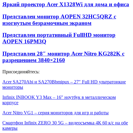
Яркий проектор Acer X1328Wi для дома и офиса
Представлен монитор AOPEN 32HC5QRZ с
изогнутым безрамочным экраном
Представлен портативный FullHD монитор
AOPEN 16PM3Q
Представлен 28″ монитор Acer Nitro KG282K с
разрешением 3840×2160
Присоединяйтесь:
Acer SA270Abi и SA270Bbmipux – 27″ Full HD ультратонкие
мониторы
Infinix INBOOK Y3 Max – 16″ ноутбук в металлическом
корпусе
Acer Nitro VG1 – серия мониторов для игр и работы
Смартфон Infinix ZERO 30 5G – видеосъемка 4К 60 к/с на обе
камеры