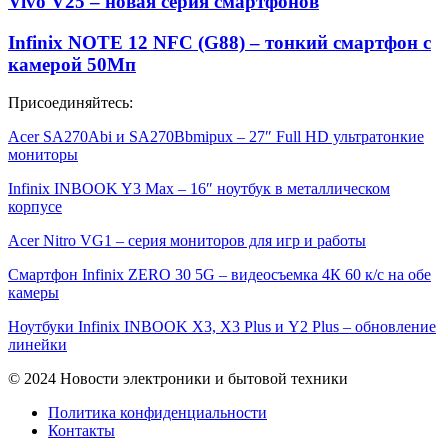
Vivo V25 – новая серия смартфонов
Infinix NOTE 12 NFC (G88) – тонкий смартфон с
камерой 50Мп
Присоединяйтесь:
Acer SA270Abi и SA270Bbmipux – 27″ Full HD ультратонкие
мониторы
Infinix INBOOK Y3 Max – 16″ ноутбук в металлическом
корпусе
Acer Nitro VG1 – серия мониторов для игр и работы
Смартфон Infinix ZERO 30 5G – видеосъемка 4К 60 к/с на обе
камеры
Ноутбуки Infinix INBOOK X3, X3 Plus и Y2 Plus – обновление
линейки
© 2024 Новости электроники и бытовой техники
Политика конфиденциальности
Контакты