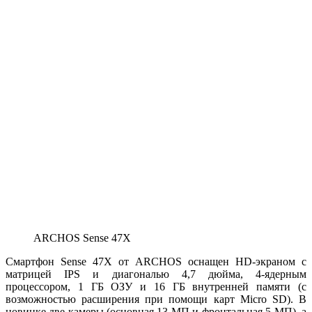
ARCHOS Sense 47X
Смартфон Sense 47X от ARCHOS оснащен HD-экраном с
матрицей IPS и диагональю 4,7 дюйма, 4-ядерным
процессором, 1 ГБ ОЗУ и 16 ГБ внутренней памяти (с
возможностью расширения при помощи карт Micro SD). В
новинке две камеры (основная 13-МП и фронтальная 5-МП), а