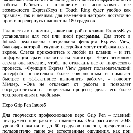
работы. Работать с планшетом и использовать все
возможности ExpressKeys и Touch Ring будет удобно как
правшам, так и левшам: для изменения настроек достаточно
просто перевернуть планшет на 180 градусов.
Планшет сам напомнит, какие настройки клавиш ExpressKeys
установлены для той или иной программы. Для этого в
Intuos5 реализована специальная функция Express View,
благодаря которой текущие настройки могут отображаться на
экране. Слегка прикоснитесь к любой из клавиш – и эта
информация сразу появится на мониторе. Через несколько
секунд она исчезнет, чтобы не отвлекать вас от творческого
процесса. «Функция Express View делает пользовательский
интерфейс значительно более совершенным и помогает
быстрее и эффективнее выполнить работу», – говорит
Мёллер. «Она не отвлекает от работы и позволяет
сосредоточиться на творческом процессе, делая его более
технологичным и удобным».
Перо Grip Pen Intuos5
Для творческих профессионалов перо Grip Pen – главный
инструмент при работе с планшетом. Оно распознает 2048
уровней нажатия и до 60 градусов наклона, предоставляя
пользователю такие же естественные ощущения, как при