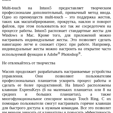
Multi-touch на Intuos5 предоставляет творческим
профессионалам дополнительный, привычный метод ввода.
Одно из преимуществ multi-touch – это поддержка жестов,
таких как масштабрирование, прокрутка, наклон и поворот
файлов, при этом пользователь все так же сосредоточен на
процессе работы. Intuos5 распознает стандартные жесты для
Windows и Mac. Кроме того, для приложений можно
настраивать индивидуальные жесты. Это позволяет сделать
навигацию легче и снижает стресс при работе. Например,
индивидуальные жесты можно настроить на открытие часто
®
®
используемой функции в Adobe
Photoshop
.
Не отвлекайтесь от творчества
Wacom продолжает разрабатывать настраиваемые устройства
управления. Они позволяют пользователям
профессиональных планшетов ускорить процесс работы и
сделать ее более продуктивной. На Intuos5 расположены
клавиши ExpressKeys (6 на маленьких планшетах или 8 на
средних и больших планшетах), а также
многофункциональное сенсорное кольцо Touch Ring. С их
помощью пользователи смогут настраивать горячие клавиши
для быстрого доступа к нужным командам. Все это позволит
им меньше зависеть от клавиатуры и повысить эффективность