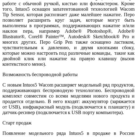
работе с обычной ручкой, кистью или фломастером. Кроме
того, Intuos5 оснащен запатентованной технологией Wacom
Tip Sensor, которая распознает даже малейшее нажатие. Перо
позволяет расширить круг задач, которые могут быть
выполнены в программах, поддерживающих нажатие и/или
наклон пера, например Adobe® Photoshop®, Adobe®
Illustrator®, Corel® Painter™, Autodesk® Sketchbook® Pro и
многих других. Перо Grip Pen также оснащено ластиком,
чувствительным к давлению, и двумя кнопками сбоку,
которые можно настроить под различные команды, такие как
двойной клик или нажатие на правую клавишу (вызов
контекстного меню).
Возможность беспроводной работы
С новым Intuos5 Wacom расширяет модельный ряд продуктов,
поддерживающих беспроводную технологию. Беспроводной
комплект совместим со всеми моделями нового продукта и
продается отдельно. В него входят: аккумулятор (заряжается
от USB), инфракрасный модуль (подключается к планшету) и
датчик-ресивер (подключается к USB порту компьютера).
Старт продаж
Появление модельного ряда Intuos5 в продаже в России