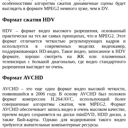
особенностями алгоритма сжатия динамичные сцены будет
выглядеть в формате MPEG2 немного хуже, чем в DV.
Формат сжатия HDV
HDV – формат видео высокого разрешения, основанный
практически на тех же самых принципах, что и MPEG2. Этот
формат отличается четкостью результирующих кадров и
используется в современных моделях видеокамер,
поддерживающих HD-видео. Такое видео, записанное в HDV
формате, хорошо смотреть на ЖК или плазменных
телевизорах с большой диагональю, где видео стандартного
разрешения выглядит не очень.
Формат AVCHD
AVCHD – это еще один формат видео высокой четкости,
появившийся в 2006 году. В основу AVCHD был положен
формат компрессии H.264/AVC, использующий более
совершенные алгоритмы сжатия, чем MPEG2. Формат
AVCHD обеспечивает запись видео в очень высоком качестве,
причем видео сохраняется на диски miniDVD, HDD диски, а
также flash-карты. Однако для кодирования такого видео
требуются значительные компьютерные ресурсы.