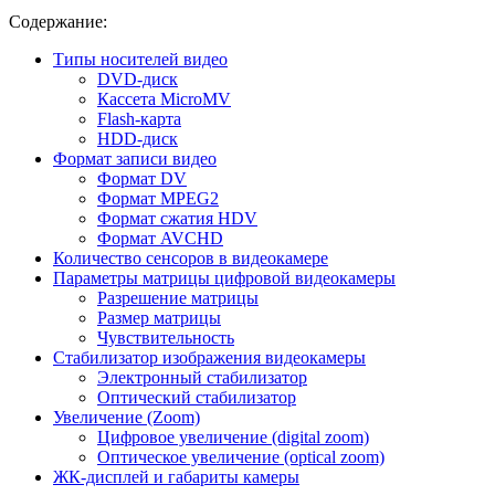
Содержание:
Типы носителей видео
DVD-диск
Кассета MicroMV
Flash-карта
HDD-диск
Формат записи видео
Формат DV
Формат MPEG2
Формат сжатия HDV
Формат AVCHD
Количество сенсоров в видеокамере
Параметры матрицы цифровой видеокамеры
Разрешение матрицы
Размер матрицы
Чувствительность
Стабилизатор изображения видеокамеры
Электронный стабилизатор
Оптический стабилизатор
Увеличение (Zoom)
Цифровое увеличение (digital zoom)
Оптическое увеличение (optical zoom)
ЖК-дисплей и габариты камеры