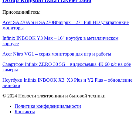
Обзор Kingston DataTraveler 2000
Присоединяйтесь:
Acer SA270Abi и SA270Bbmipux – 27″ Full HD ультратонкие
мониторы
Infinix INBOOK Y3 Max – 16″ ноутбук в металлическом
корпусе
Acer Nitro VG1 – серия мониторов для игр и работы
Смартфон Infinix ZERO 30 5G – видеосъемка 4К 60 к/с на обе
камеры
Ноутбуки Infinix INBOOK X3, X3 Plus и Y2 Plus – обновление
линейки
© 2024 Новости электроники и бытовой техники
Политика конфиденциальности
Контакты