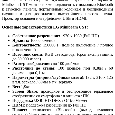
Minibeam UST можно также подключить с помощью Bluetooth
к звуковой панели, портативным колонкам и беспроводным
наушникам для достижения высочайшего качества звука.
Проектор оснащен интерфейсами USB и HDMI.
Основные характеристики LG Minibeam UST
:
Собственное разрешение:
1920 x 1080 (Full HD)
Яркость
:
1000 люменов
Контрастность:
150000:1 (полное включение / полное
выключение)
Источник света:
RGB-светодиоды (срок эксплуатации:
до 30,000 часов)
Размер изображения
:
до 100 дюймов
Расстояние до стены:
100 дюймов при 0,38м
/
60
дюймов при 0,11м
Параметры (ширина/глубина/высота):
132 x 310 x 125
в т.ч. зеркало / 89мм в т.ч. зеркало
Вес
:
1,9кг
Screen Share:
проводное и беспроводное зеркальное
отображение со смартфона / планшета / ПК
Поддержка
USB:
HD DivX
/
Office Viewer
HDMI
:
поддержка разрешения до Full HD
Прочее:
технология «Bluetooth» (выход звукового
сигнала)
/
функции корректировки трапеции по четырём