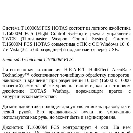
Система T.16000M FCS HOTAS состоит из летного джойстика
T.16000M FCS (Flight Control System) и рычага управления
TWCS (Thrustmaster Weapon Control System). Система
T.16000M FCS HOTAS совместима с ПК с ОС Windows 10, 8,
7 и Vista (32- и 64-разрядные) и подключается через USB.
Летный джойстик T.16000M FCS
Патентованная технология H.E.A.R.T HallEffect AccuRate
Technology™ обеспечивает точнейшую обработку поворотов,
наклонов и вращения при разрешении 16 бит (16000 x 16000
значений). Это такой же уровень точности, как и в топовом
джойстике HOTAS Warthog, поражающем врагов с
хирургической меткостью.
Дизайн джойстика подойдет для управления как правой, так и
левой рукой. Его вращающаяся ручка по умолчанию
используется как руль, но может быть и зафиксирована.
Джойстик T.16000M FCS контролирует 4 оси. На нем
расположены 16 функциональных кнопок с сенсорной