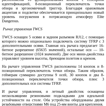
идентификацией, 8-позиционный переключатель точки
обзора и эргономичный триггер. Благодаря оранжевым
акцентам и подсветке обеспечивается принципиально новый
уровень погружения в потрясающую атмосферу Elite
Dangerous.
Рычаг управления TWCS
TWCS оснащен 5 осями и задним разъемом RJ12, с помощью
которого можно опционально подключить систему TFRP с 3
дополнительными осями. Главная ось рычага предлагает 16-
битное разрешение (65635 значений), остальные оси — 10-
битное разрешение (1024 значений). Две оси мини-джойстика
управляют уровнем высоты, бреющим полетом и креном.
На рычаге управления TWCS расположены 14 кнопок и 8-
позиционный переключатель точки обзора. Таким образом,
геймерам суммарно доступны 9 осей, 30 кнопок и два 8-
позиционных переключателя точки обзора, плюс 3
дополнительных оси системы TFRP.
И рычаг управления, и летный джойстик оснащены
нескользящими резиновыми подкладками для идеальной
устойчивости на столе. Оба устройства оборудованы двумя
резьбовыми отверстиями M6 под 25-мм винты для крепления.