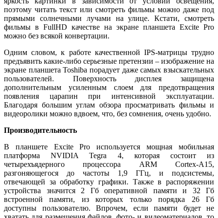
яркость картинки в зависимости от условий освещения,
поэтому читать текст или смотреть фильмы можно даже под
прямыми солнечными лучами на улице. Кстати, смотреть
фильмы в FullHD качестве на экране планшета Excite Pro
можно без всякой конвертации.
Одним словом, к работе качественной IPS-матрицы трудно
предъявить какие-либо серьезные претензии – изображение на
экране планшета Toshiba порадует даже самых взыскательных
пользователей. Поверхность дисплея защищена
дополнительным усиленным слоем для предотвращения
появления царапин при интенсивной эксплуатации.
Благодаря большим углам обзора просматривать фильмы и
видеоролики можно вдвоем, что, без сомнения, очень удобно.
Производительность
В планшете Excite Pro используется мощная мобильная
платформа NVIDIA Tegra 4, которая состоит из
четырехъядерного процессора ARM Cortex-A15,
разгоняющегося до частоты 1,9 ГГц, и подсистемы,
отвечающей за обработку графики. Также в распоряжении
устройства значится 2 Гб оперативной памяти и 32 Гб
встроенной памяти, из которых только порядка 26 Гб
доступны пользователю. Впрочем, если памяти будет не
хватать для размещения файлов, фото- и видеоматериалов, то