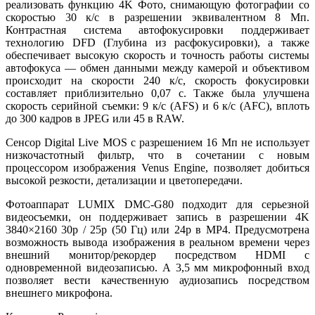
реализовать функцию 4K Фото, снимающую фотографии со
скоростью 30 к/с в разрешении эквивалентном 8 Мп.
Контрастная система автофокусировки поддерживает
технологию DFD (Глубина из расфокусировки), а также
обеспечивает высокую скорость и точность работы системы
автофокуса — обмен данными между камерой и объективом
происходит на скорости 240 к/с, скорость фокусировки
составляет приблизительно 0,07 с. Также была улучшена
скорость серийной съемки: 9 к/с (AFS) и 6 к/с (AFC), вплоть
до 300 кадров в JPEG или 45 в RAW.
Сенсор Digital Live MOS с разрешением 16 Мп не использует
низкочастотный фильтр, что в сочетании с новым
процессором изображения Venus Engine, позволяет добиться
высокой резкости, детализации и цветопередачи.
Фотоаппарат LUMIX DMC-G80 подходит для серьезной
видеосъемки, он поддерживает запись в разрешении 4K
3840×2160 30p / 25p (50 Гц) или 24p в MP4. Предусмотрена
возможность вывода изображения в реальном времени через
внешний монитор/рекордер посредством HDMI с
одновременной видеозаписью. А 3,5 мм микрофонный вход
позволяет вести качественную аудиозапись посредством
внешнего микрофона.