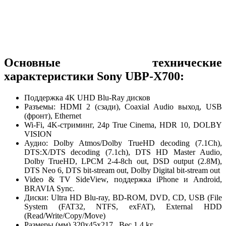
Основные технические
характеристики Sony UBP-X700:
Поддержка 4K UHD Blu-Ray дисков
Разъемы: HDMI 2 (сзади), Coaxial Audio выход, USB
(фронт), Ethernet
Wi-Fi, 4K-стриминг, 24p True Cinema, HDR 10, DOLBY
VISION
Аудио: Dolby Atmos/Dolby TrueHD decoding (7.1Ch),
DTS:X/DTS decoding (7.1ch), DTS HD Master Audio,
Dolby TrueHD, LPCM 2-4-8ch out, DSD output (2.8M),
DTS Neo 6, DTS bit-stream out, Dolby Digital bit-stream out
Video & TV SideView, поддержка iPhone и Android,
BRAVIA Sync.
Диски: Ultra HD Blu-ray, BD-ROM, DVD, CD, USB (File
System (FAT32, NTFS, exFAT), External HDD
(Read/Write/Copy/Move)
Размеры (мм) 320x45x217, Вес 1.4 kг.