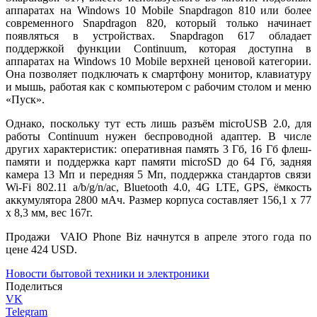
аппаратах на Windows 10 Mobile Snapdragon 810 или более
современного Snapdragon 820, который только начинает
появляться в устройствах. Snapdragon 617 обладает
поддержкой функции Continuum, которая доступна в
аппаратах на Windows 10 Mobile верхней ценовой категории.
Она позволяет подключать к смартфону монитор, клавиатуру
и мышь, работая как с компьютером с рабочим столом и меню
«Пуск».
Однако, поскольку тут есть лишь разъём microUSB 2.0, для
работы Continuum нужен беспроводной адаптер. В числе
других характеристик: оперативная память 3 Гб, 16 Гб флеш-
памяти и поддержка карт памяти microSD до 64 Гб, задняя
камера 13 Мп и передняя 5 Мп, поддержка стандартов связи
Wi-Fi 802.11 a/b/g/n/ac, Bluetooth 4.0, 4G LTE, GPS, ёмкость
аккумулятора 2800 мАч. Размер корпуса составляет 156,1 x 77
x 8,3 мм, вес 167г.
Продажи VAIO Phone Biz начнутся в апреле этого года по
цене 424 USD.
Новости бытовой техники и электроники
Поделиться
VK
Telegram