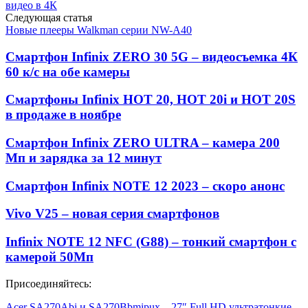
видео в 4К
Следующая статья
Новые плееры Walkman серии NW-A40
Смартфон Infinix ZERO 30 5G – видеосъемка 4К
60 к/с на обе камеры
Смартфоны Infinix HOT 20, HOT 20i и HOT 20S
в продаже в ноябре
Смартфон Infinix ZERO ULTRA – камера 200
Мп и зарядка за 12 минут
Смартфон Infinix NOTE 12 2023 – скоро анонс
Vivo V25 – новая серия смартфонов
Infinix NOTE 12 NFC (G88) – тонкий смартфон с
камерой 50Мп
Присоединяйтесь:
Acer SA270Abi и SA270Bbmipux – 27″ Full HD ультратонкие