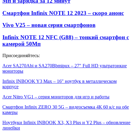
Мп и зарядка за 12 минут
Смартфон Infinix NOTE 12 2023 – скоро анонс
Vivo V25 – новая серия смартфонов
Infinix NOTE 12 NFC (G88) – тонкий смартфон с
камерой 50Мп
Присоединяйтесь:
Acer SA270Abi и SA270Bbmipux – 27″ Full HD ультратонкие
мониторы
Infinix INBOOK Y3 Max – 16″ ноутбук в металлическом
корпусе
Acer Nitro VG1 – серия мониторов для игр и работы
Смартфон Infinix ZERO 30 5G – видеосъемка 4К 60 к/с на обе
камеры
Ноутбуки Infinix INBOOK X3, X3 Plus и Y2 Plus – обновление
линейки