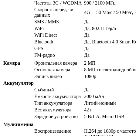
Частоты 3G / WCDMA
900 / 2100 МГц
Скорость передачи
4G : 150 Мб/с / 50 Мб/с, 
данных
SMS / MMS
Да
WiFi
Да, 802.11 b/g/n
WiFi Direct
Да
Bluetooth
Да, Bluetooth 4.0 Smart R
GPS
Да
FM-радио
Да
Камера
Фронтальная камера
2 МП
Основная камера
8 МП со светодиодной 
Запись видео
1080p
Аккумулятор
Съёмный
Да
Ёмкость аккумулятора
2000 мАч
Тип аккумулятора
Литий-ионный
Вес аккумулятора
42 г
Зарядное устройство
5 В/1 А, Micro USB
Мультимедиа
Воспроизведение
H.264 до 1080p с частото