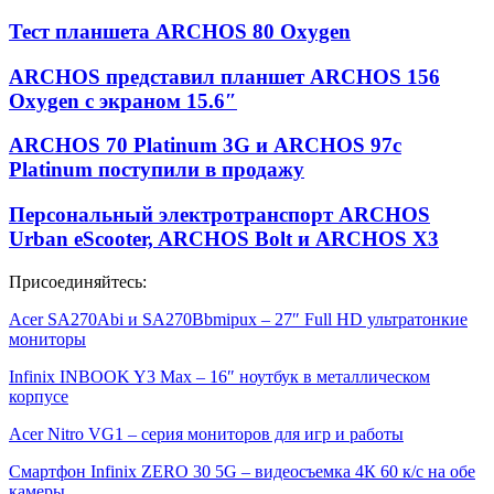
Тест планшета ARCHOS 80 Oxygen
ARCHOS представил планшет ARCHOS 156
Oxygen с экраном 15.6″
ARCHOS 70 Platinum 3G и ARCHOS 97c
Platinum поступили в продажу
Персональный электротранспорт ARCHOS
Urban eScooter, ARCHOS Bolt и ARCHOS X3
Присоединяйтесь:
Acer SA270Abi и SA270Bbmipux – 27″ Full HD ультратонкие
мониторы
Infinix INBOOK Y3 Max – 16″ ноутбук в металлическом
корпусе
Acer Nitro VG1 – серия мониторов для игр и работы
Смартфон Infinix ZERO 30 5G – видеосъемка 4К 60 к/с на обе
камеры