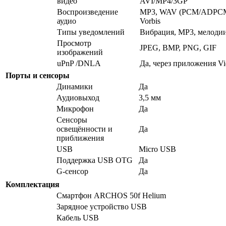
видео
AVI/MP4/3GP
Воспроизведение
MP3, WAV (PCM/ADPCM
аудио
Vorbis
Типы уведомлений
Вибрация, MP3, мелоди
Просмотр
JPEG, BMP, PNG, GIF
изображений
uPnP /DNLA
Да, через приложения Vi
Порты и сенсоры
Динамики
Да
Аудиовыход
3,5 мм
Микрофон
Да
Сенсоры
освещённости и
Да
приближения
USB
Micro USB
Поддержка USB OTG
Да
G-сенсор
Да
Комплектация
Смартфон ARCHOS 50f Helium
Зарядное устройство USB
Кабель USB