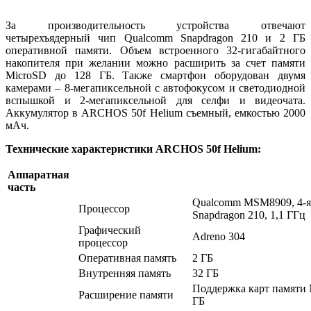
За производительность устройства отвечают
четырехъядерный чип Qualcomm Snapdragon 210 и 2 ГБ
оперативной памяти. Объем встроенного 32-гигабайтного
накопителя при желании можно расширить за счет памяти
MicroSD до 128 ГБ. Также смартфон оборудован двумя
камерами – 8-мегапиксельной с автофокусом и светодиодной
вспышкой и 2-мегапиксельной для селфи и видеочата.
Аккумулятор в ARCHOS 50f Helium съемный, емкостью 2000
мАч.
Технические характеристики
ARCHOS
50
f
Helium
:
Аппаратная
часть
Qualcomm MSM8909, 4-я
Процессор
Snapdragon 210, 1,1 ГГц
Графический
Adreno 304
процессор
Оперативная память
2 ГБ
Внутренняя память
32 ГБ
Поддержка карт памяти 
Расширение памяти
ГБ