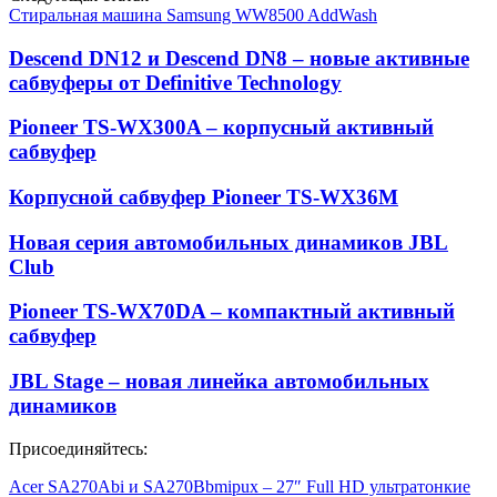
Стиральная машина Samsung WW8500 AddWash
Descend DN12 и Descend DN8 – новые активные
сабвуферы от Definitive Technology
Pioneer TS-WX300A – корпусный активный
сабвуфер
Корпусной сабвуфер Pioneer TS-WX36M
Новая серия автомобильных динамиков JBL
Club
Pioneer TS-WX70DA – компактный активный
сабвуфер
JBL Stage – новая линейка автомобильных
динамиков
Присоединяйтесь:
Acer SA270Abi и SA270Bbmipux – 27″ Full HD ультратонкие