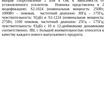
выбрав сопротивление 2 или 4 Ом, в зависимости от
установленного усилителя. Новинка представлена в 2
модификациях: S2-1024 (номинальная мощность: 250Вт,
1000Вт – пиковая, частотный диапазон: 30Гц – 175Гц,
чувствительность: 92дБ) и S2-1224 (номинальная мощность:
275Вт, 1100 пиковая, частотный диапазон: 25Гц – 175Гц;
чувствительность: 93дБ) с 10 и 12-дюймовыми динамиками
соответственно. JBL с большой внимательностью относится к
качеству каждого нового выпускаемого продукта.