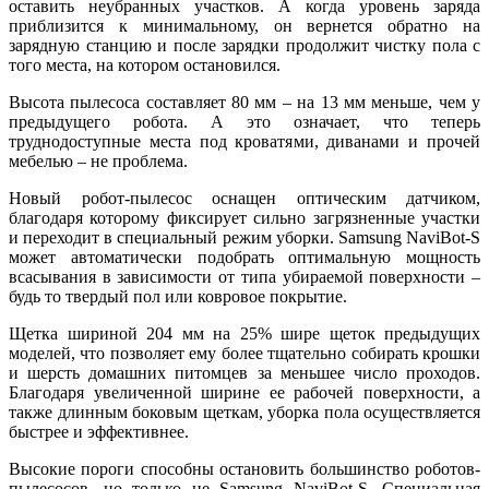
оставить неубранных участков. А когда уровень заряда
приблизится к минимальному, он вернется обратно на
зарядную станцию и после зарядки продолжит чистку пола с
того места, на котором остановился.
Высота пылесоса составляет 80 мм – на 13 мм меньше, чем у
предыдущего робота. А это означает, что теперь
труднодоступные места под кроватями, диванами и прочей
мебелью – не проблема.
Новый робот-пылесос оснащен оптическим датчиком,
благодаря которому фиксирует сильно загрязненные участки
и переходит в специальный режим уборки. Samsung NaviBot-S
может автоматически подобрать оптимальную мощность
всасывания в зависимости от типа убираемой поверхности –
будь то твердый пол или ковровое покрытие.
Щетка шириной 204 мм на 25% шире щеток предыдущих
моделей, что позволяет ему более тщательно собирать крошки
и шерсть домашних питомцев за меньшее число проходов.
Благодаря увеличенной ширине ее рабочей поверхности, а
также длинным боковым щеткам, уборка пола осуществляется
быстрее и эффективнее.
Высокие пороги способны остановить большинство роботов-
пылесосов, но только не Samsung NaviBot-S. Специальная