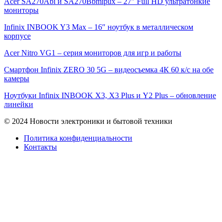
Acer SA270Abi и SA270Bbmipux – 27″ Full HD ультратонкие
мониторы
Infinix INBOOK Y3 Max – 16″ ноутбук в металлическом
корпусе
Acer Nitro VG1 – серия мониторов для игр и работы
Смартфон Infinix ZERO 30 5G – видеосъемка 4К 60 к/с на обе
камеры
Ноутбуки Infinix INBOOK X3, X3 Plus и Y2 Plus – обновление
линейки
© 2024 Новости электроники и бытовой техники
Политика конфиденциальности
Контакты