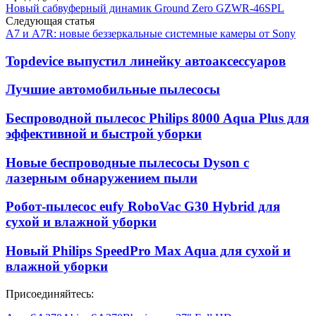
Новый сабвуферный динамик Ground Zero GZWR-46SPL
Следующая статья
A7 и A7R: новые беззеркальные системные камеры от Sony
Topdevice выпустил линейку автоаксессуаров
Лучшие автомобильные пылесосы
Беспроводной пылесос Philips 8000 Aqua Plus для
эффективной и быстрой уборки
Новые беспроводные пылесосы Dyson с
лазерным обнаружением пыли
Робот-пылесос eufy RoboVac G30 Hybrid для
сухой и влажной уборки
Новый Philips SpeedPro Max Aqua для сухой и
влажной уборки
Присоединяйтесь: