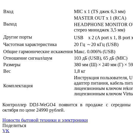
Вход
MIC x 1 (TS джек 6,3 мм)
MASTER OUT x 1 (RCA)
Выход
HEADPHONE MONITOR OUT x
стерео миниджек 3,5 мм)
Другие порты
USB x 2 (A port x 1, B port x
Частотная характеристика
20 Гц ～20 кГц (USB)
Общие гармонические искажения
Макс. 0.006% (USB)
Отношение сигнал/шум
103 дБ (USB), 65 дБ (MIC)
Размеры
380 мм (Ш) × 240 мм (Г) × 59
Вес
1,8 кг
Инструкция пользователя, U
адаптер питания, кабель пит
Комплектация
лицензионным ключом rekord
лицензионным ключом Virtua
Контроллер DDJ-WeGO4 появится в продаже с середины
октября по цене 24990 рублей.
Новости бытовой техники и электроники
Поделиться
VK