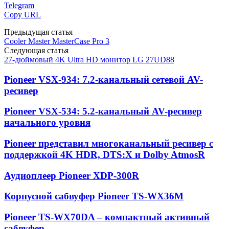
Telegram
Copy URL
Предыдущая статья
Cooler Master MasterCase Pro 3
Следующая статья
27-дюймовый 4K Ultra HD монитор LG 27UD88
Pioneer VSX-934: 7.2-канальный сетевой AV-
ресивер
Pioneer VSX-534: 5.2-канальный AV-ресивер
начального уровня
Pioneer представил многоканальный ресивер с
поддержкой 4K HDR, DTS:X и Dolby AtmosR
Аудиоплеер Pioneer XDP-300R
Корпусной сабвуфер Pioneer TS-WX36M
Pioneer TS-WX70DA – компактный активный
сабвуфер