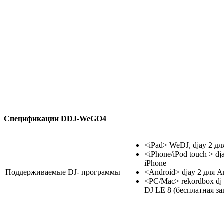
Спецификации
DDJ-WeGO4
<iPad> WeDJ, djay 2 для
<iPhone/iPod touch > dja
iPhone
Поддерживаемые DJ- программы
<Android> djay 2 для A
<PC/Mac> rekordbox dj (
DJ LE 8 (бесплатная 