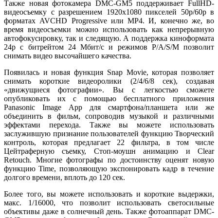
Также новая фотокамера DMC-GM5 поддерживает FullHD-
видеосъемку с разрешением 1920х1080 пикселей 50p/60p в
форматах AVCHD Progressive или MP4. И, конечно же, во
время видеосъемки можно использовать как непрерывную
автофокусировку, так и следящую. А поддержка киноформата
24p с битрейтом 24 Мбит/с и режимов P/A/S/M позволит
снимать видео высочайшего качества.
Появилась и новая функция Snap Movie, которая позволяет
снимать короткие видеоролики (2/4/6/8 сек), создавая
«движущиеся фотографии». Вы с легкостью сможете
опубликовать их с помощью бесплатного приложения
Panasonic Image App для смартфона/планшета или же
объединить в фильм, сопроводив музыкой и различными
эффектами перехода. Также вы можете использовать
заслужившую признание пользователей функцию Творческий
контроль, которая предлагает 22 фильтра, в том числе
Цейтраферную съемку, Стоп-моушн анимацию и Clear
Retouch. Многие фотографы по достоинству оценят новую
функцию Time, позволяющую экспонировать кадр в течение
долгого времени, вплоть до 120 сек.
Более того, вы можете использовать и короткие выдержки,
макс. 1/16000, что позволит использовать светосильные
объективы даже в солнечный день. Также фотоаппарат DMC-