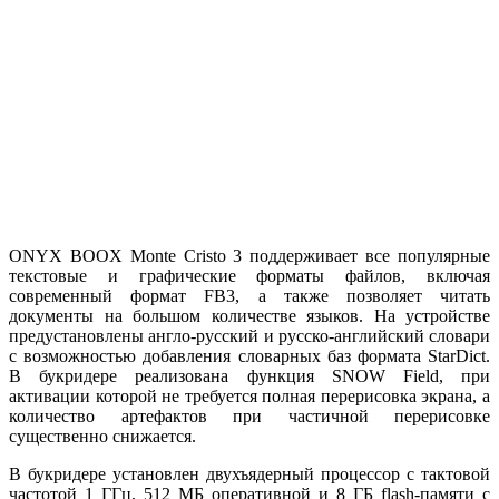
ONYX BOOX Monte Cristo 3 поддерживает все популярные
текстовые и графические форматы файлов, включая
современный формат FB3, а также позволяет читать
документы на большом количестве языков. На устройстве
предустановлены англо-русский и русско-английский словари
с возможностью добавления словарных баз формата StarDict.
В букридере реализована функция SNOW Field, при
активации которой не требуется полная перерисовка экрана, а
количество артефактов при частичной перерисовке
существенно снижается.
В букридере установлен двухъядерный процессор с тактовой
частотой 1 ГГц, 512 МБ оперативной и 8 ГБ flash-памяти с