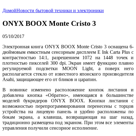
Домой
Новости бытовой техники и электроники
ONYX BOOX Monte Cristo 3
05/10/2017
Электронная книга ONYX BOOX Monte Cristo 3 оснащена 6-
дюймовым емкостным сенсорным дисплеем E Ink Carta Plus с
контрастностью 14:1, разрешением 1072 на 1448 точек и
плотностью пикселей 300 dpi. Экран имеет функцию плавно
регулируемой подсветки MOON Light, а поверх него
располагается стекло от известного японского производителя
Asahi, защищающее его от бликов и царапин.
В новинке изменено расположение кнопок листания и
добавлена кнопка «Обратно», имеющаяся в большинстве
моделей букридеров ONYX BOOX. Кнопки листания с
возможностью перепрограммирования перенесены с торцов
устройства на лицевую панель и удобно расположены по
бокам экрана, а клавиша, возвращающая на шаг назад,
традиционно размещена под экраном. При этом все элементы
управления получили сенсорное исполнение.