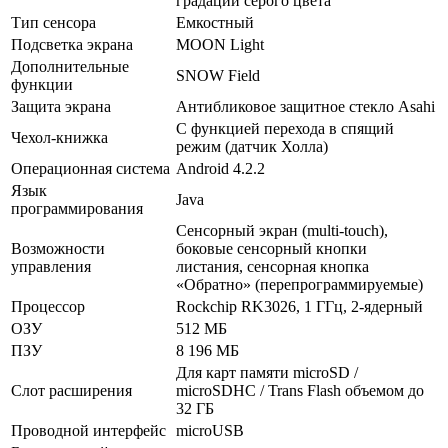
градаций серого цвета
Тип сенсора
Емкостный
Подсветка экрана
MOON Light
Дополнительные
SNOW Field
функции
Защита экрана
Антибликовое защитное стекло Asahi
С функцией перехода в спящий
Чехол-книжка
режим (датчик Холла)
Операционная система
Android 4.2.2
Язык
Java
программирования
Сенсорный экран (multi-touch),
Возможности
боковые сенсорный кнопки
управления
листания, сенсорная кнопка
«Обратно» (перепрограммируемые)
Процессор
Rockchip RK3026, 1 ГГц, 2-ядерный
ОЗУ
512 МБ
ПЗУ
8 196 МБ
Для карт памяти microSD /
Слот расширения
microSDHC / Trans Flash объемом до
32 ГБ
Проводной интерфейс
microUSB