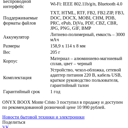
Беспроводной
Wi-Fi: IEEE 802.11b/g/n, Bluetooth 4.0
интерфейс
TXT, HTML, RTF, FB2, FB2.ZIP, FB3,
Поддерживаемые
DOC, DOCX, MOBI, CHM, PDB,
форматы файлов
PRC, ePub, DjVu, PDF, CBZ, CBR,
JPG, PNG, GIF, BMP
Литиево-полимерный, емкость – 3000
Аккумулятор
мАч
Размеры
158,9 x 114 x 8 мм
Вес
205 г
Материал – алюминиево-магниевый
Корпус
сплав, цвет – черный
Устройство, чехол-обложка, сетевой
адаптер питания 220 В, кабель USB,
Комплектация
краткое руководство пользователя,
гарантийный талон
Гарантийный срок
1 год
ONYX BOOX Monte Cristo 3 поступил в продажу и доступен
по рекомендованной розничной цене 10 990 рублей.
Новости бытовой техники и электроники
Поделиться
VK