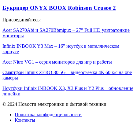
Букридер ONYX BOOX Robinson Crusoe 2
Присоединяйтесь:
Acer SA270Abi и SA270Bbmipux – 27″ Full HD ультратонкие
мониторы
Infinix INBOOK Y3 Max – 16″ ноутбук в металлическом
корпусе
Acer Nitro VG1 – серия мониторов для игр и работы
Смартфон Infinix ZERO 30 5G – видеосъемка 4К 60 к/с на обе
камеры
Ноутбуки Infinix INBOOK X3, X3 Plus и Y2 Plus – обновление
линейки
© 2024 Новости электроники и бытовой техники
Политика конфиденциальности
Контакты