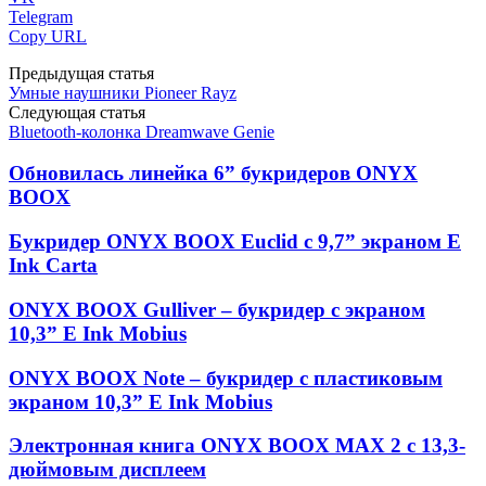
Telegram
Copy URL
Предыдущая статья
Умные наушники Pioneer Rayz
Следующая статья
Bluetooth-колонка Dreamwave Genie
Обновилась линейка 6” букридеров ONYX
BOOX
Букридер ONYX BOOX Euclid с 9,7” экраном E
Ink Carta
ONYX BOOX Gulliver – букридер с экраном
10,3” E Ink Mobius
ONYX BOOX Note – букридер с пластиковым
экраном 10,3” E Ink Mobius
Электронная книга ONYX BOOX MAX 2 с 13,3-
дюймовым дисплеем