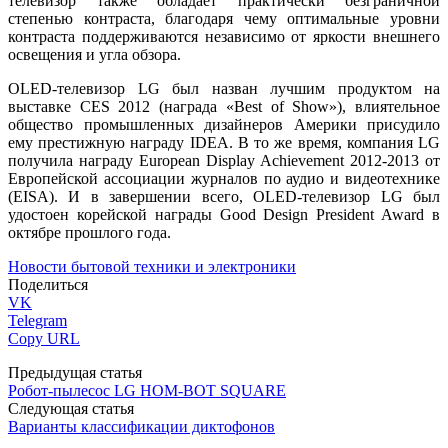
телевизор также обладает практически безграничной
степенью контраста, благодаря чему оптимальные уровни
контраста поддерживаются независимо от яркости внешнего
освещения и угла обзора.
OLED-телевизор LG был назван лучшим продуктом на
выставке CES 2012 (награда «Best of Show»), влиятельное
общество промышленных дизайнеров Америки присудило
ему престижную награду IDEA. В то же время, компания LG
получила награду European Display Achievement 2012-2013 от
Европейской ассоциации журналов по аудио и видеотехнике
(EISA). И в завершении всего, OLED-телевизор LG был
удостоен корейской награды Good Design President Award в
октябре прошлого года.
Новости бытовой техники и электроники
Поделиться
VK
Telegram
Copy URL
Предыдущая статья
Робот-пылесос LG HOM-BOT SQUARE
Следующая статья
Варианты классификации диктофонов