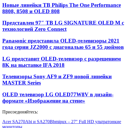
Новые линейки ТВ Philips The One Performance
8808, 8508 и OLED 808
Представлен 97″ ТВ LG SIGNATURE OLED M с
технологией Zero Connect
Panasonic представила OLED-телевизоры 2021
года серии JZ2000 с диагональю 65 и 55 дюймов
LG представит OLED-телевизор с разрешением
8K на выставке IFA 2018
Телевизоры Sony AF9 и ZF9 новой линейки
MASTER Series
OLED телевизор LG OLED77W8V в дизайн-
формате «Изображение на стене»
Присоединяйтесь:
Acer SA270Abi и SA270Bbmipux – 27″ Full HD ультратонкие
мониторы