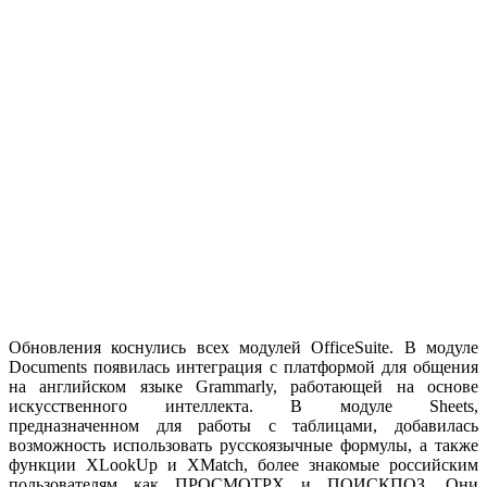
Обновления коснулись всех модулей OfficeSuite. В модуле
Documents появилась интеграция с платформой для общения
на английском языке Grammarly, работающей на основе
искусственного интеллекта. В модуле Sheets,
предназначенном для работы с таблицами, добавилась
возможность использовать русскоязычные формулы, а также
функции ХLookUp и ХMatch, более знакомые российским
пользователям как ПРОСМОТРX и ПОИСКПОЗ. Они