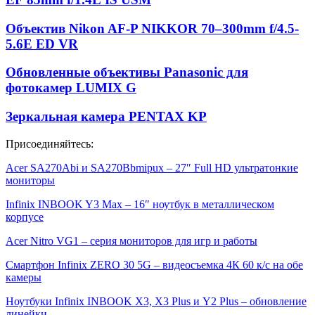
Объектив Nikon AF-P NIKKOR 70–300mm f/4.5-
5.6E ED VR
Обновленные объективы Panasonic для
фотокамер LUMIX G
Зеркальная камера PENTAX KP
Присоединяйтесь:
Acer SA270Abi и SA270Bbmipux – 27″ Full HD ультратонкие
мониторы
Infinix INBOOK Y3 Max – 16″ ноутбук в металлическом
корпусе
Acer Nitro VG1 – серия мониторов для игр и работы
Смартфон Infinix ZERO 30 5G – видеосъемка 4К 60 к/с на обе
камеры
Ноутбуки Infinix INBOOK X3, X3 Plus и Y2 Plus – обновление
линейки