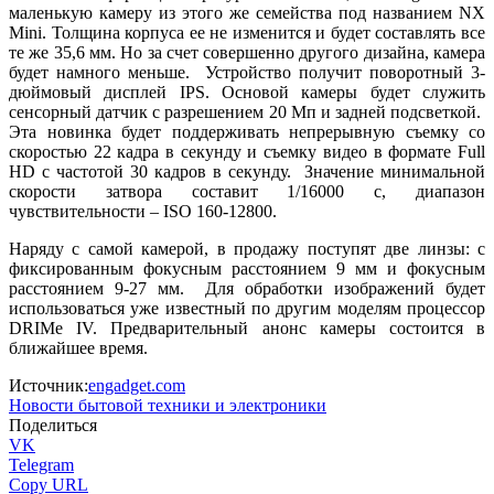
маленькую камеру из этого же семейства под названием NX
Mini. Толщина корпуса ее не изменится и будет составлять все
те же 35,6 мм. Но за счет совершенно другого дизайна, камера
будет намного меньше. Устройство получит поворотный 3-
дюймовый дисплей IPS. Основой камеры будет служить
сенсорный датчик с разрешением 20 Мп и задней подсветкой.
Эта новинка будет поддерживать непрерывную съемку со
скоростью 22 кадра в секунду и съемку видео в формате Full
HD с частотой 30 кадров в секунду. Значение минимальной
скорости затвора составит 1/16000 с, диапазон
чувствительности – ISO 160-12800.
Наряду с самой камерой, в продажу поступят две линзы: с
фиксированным фокусным расстоянием 9 мм и фокусным
расстоянием 9-27 мм. Для обработки изображений будет
использоваться уже известный по другим моделям процессор
DRIMe IV. Предварительный анонс камеры состоится в
ближайшее время.
Источник:
engadget.com
Новости бытовой техники и электроники
Поделиться
VK
Telegram
Copy URL