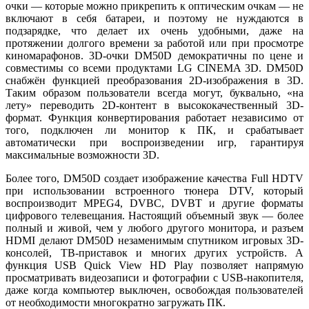
очки ― которые можно прикрепить к оптическим очкам ― не
включают в себя батареи, и поэтому не нуждаются в
подзарядке, что делает их очень удобными, даже на
протяжении долгого времени за работой или при просмотре
киномарафонов. 3D-очки DM50D демократичны по цене и
совместимы со всеми продуктами LG CINEMA 3D. DM50D
снабжён функцией преобразования 2D-изображения в 3D.
Таким образом пользователи всегда могут, буквально, «на
лету» переводить 2D-контент в высококачественный 3D-
формат. Функция конвертирования работает независимо от
того, подключен ли монитор к ПК, и срабатывает
автоматически при воспроизведении игр, гарантируя
максимальные возможности 3D.
Более того, DM50D создает изображение качества Full HDTV
при использовании встроенного тюнера DTV, который
воспроизводит MPEG4, DVBC, DVBT и другие форматы
цифрового телевещания. Настоящий объемный звук ― более
полный и живой, чем у любого другого монитора, и разъем
HDMI делают DM50D незаменимым спутником игровых 3D-
консолей, ТВ-приставок и многих других устройств. А
функция USB Quick View HD Play позволяет напрямую
просматривать видеозаписи и фотографии с USB-накопителя,
даже когда компьютер выключен, освобождая пользователей
от необходимости многократно загружать ПК.