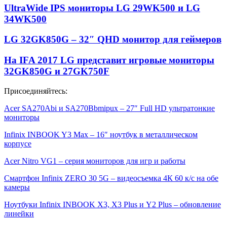
UltraWide IPS мониторы LG 29WK500 и LG
34WK500
LG 32GK850G – 32″ QHD монитор для геймеров
На IFA 2017 LG представит игровые мониторы
32GK850G и 27GK750F
Присоединяйтесь:
Acer SA270Abi и SA270Bbmipux – 27″ Full HD ультратонкие
мониторы
Infinix INBOOK Y3 Max – 16″ ноутбук в металлическом
корпусе
Acer Nitro VG1 – серия мониторов для игр и работы
Смартфон Infinix ZERO 30 5G – видеосъемка 4К 60 к/с на обе
камеры
Ноутбуки Infinix INBOOK X3, X3 Plus и Y2 Plus – обновление
линейки