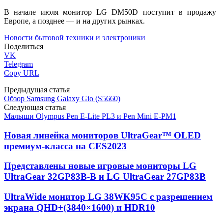
В начале июля монитор LG DM50D поступит в продажу
Европе, а позднее ― и на других рынках.
Новости бытовой техники и электроники
Поделиться
VK
Telegram
Copy URL
Предыдущая статья
Обзор Samsung Galaxy Gio (S5660)
Следующая статья
Малыши Olympus Pen E-Lite PL3 и Pen Mini E-PM1
Новая линейка мониторов UltraGear™ OLED
премиум-класса на CES2023
Представлены новые игровые мониторы LG
UltraGear 32GP83B-B и LG UltraGear 27GP83B
UltraWide монитор LG 38WK95C c разрешением
экрана QHD+(3840×1600) и HDR10