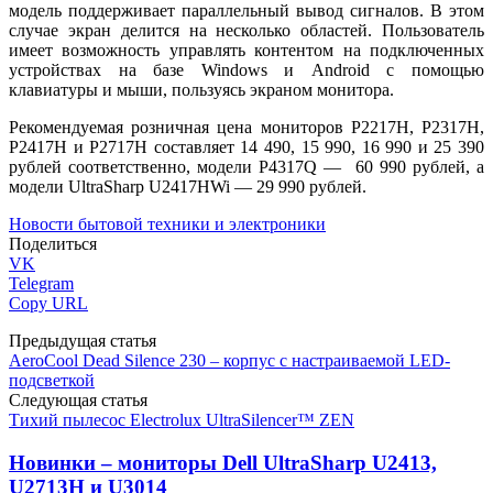
модель поддерживает параллельный вывод сигналов. В этом
случае экран делится на несколько областей. Пользователь
имеет возможность управлять контентом на подключенных
устройствах на базе Windows и Android с помощью
клавиатуры и мыши, пользуясь экраном монитора.
Рекомендуемая розничная цена мониторов P2217H, P2317H,
P2417H и P2717H составляет 14 490, 15 990, 16 990 и 25 390
рублей соответственно, модели P4317Q — 60 990 рублей, а
модели UltraSharp U2417HWi — 29 990 рублей.
Новости бытовой техники и электроники
Поделиться
VK
Telegram
Copy URL
Предыдущая статья
AeroCool Dead Silence 230 – корпус с настраиваемой LED-
подсветкой
Следующая статья
Тихий пылесос Electrolux UltraSilencer™ ZEN
Новинки – мониторы Dell UltraSharp U2413,
U2713H и U3014