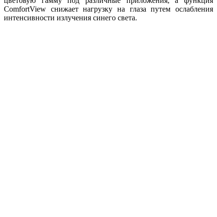
цветовую гамму под различные приложения, а функция
ComfortView снижает нагрузку на глаза путем ослабления
интенсивности излучения синего света.