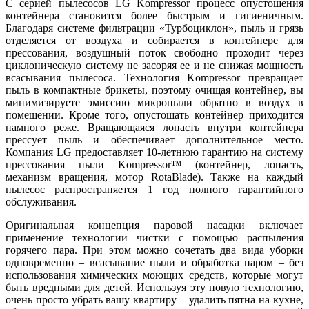
С серией пылесосов LG Kompressor процесс опустошения
контейнера становится более быстрым и гигиеничным.
Благодаря системе фильтрации «Турбоциклон», пыль и грязь
отделяется от воздуха и собирается в контейнере для
прессования, воздушный поток свободно проходит через
циклоническую систему не засоряя ее и не снижая мощность
всасывания пылесоса. Технология Kompressor превращает
пыль в компактные брикеты, поэтому очищая контейнер, вы
минимизируете эмиссию микропыли обратно в воздух в
помещении. Кроме того, опустошать контейнер приходится
намного реже. Вращающаяся лопасть внутри контейнера
прессует пыль и обеспечивает дополнительное место.
Компания LG предоставляет 10-летнюю гарантию на систему
прессования пыли Kompressor™ (контейнер, лопасть,
механизм вращения, мотор RotaBlade). Также на каждый
пылесос распространяется 1 год полного гарантийного
обслуживания.
Оригинальная концепция паровой насадки включает
применение технологии чистки с помощью распыления
горячего пара. При этом можно сочетать два вида уборки
одновременно – всасывание пыли и обработка паром – без
использования химических моющих средств, которые могут
быть вредными для детей. Используя эту новую технологию,
очень просто убрать вашу квартиру – удалить пятна на кухне,