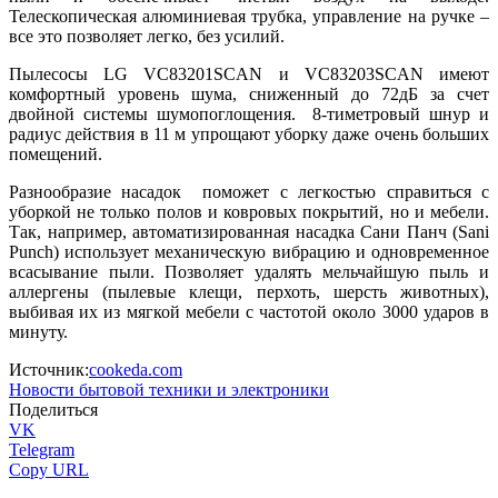
Телескопическая алюминиевая трубка, управление на ручке –
все это позволяет легко, без усилий.
Пылесосы LG VC83201SCAN и VC83203SCAN имеют
комфортный уровень шума, сниженный до 72дБ за счет
двойной системы шумопоглощения. 8-тиметровый шнур и
радиус действия в 11 м упрощают уборку даже очень больших
помещений.
Разнообразие насадок поможет с легкостью справиться с
уборкой не только полов и ковровых покрытий, но и мебели.
Так, например, автоматизированная насадка Сани Панч (Sani
Punch) использует механическую вибрацию и одновременное
всасывание пыли. Позволяет удалять мельчайшую пыль и
аллергены (пылевые клещи, перхоть, шерсть животных),
выбивая их из мягкой мебели с частотой около 3000 ударов в
минуту.
Источник:
cookeda.com
Новости бытовой техники и электроники
Поделиться
VK
Telegram
Copy URL