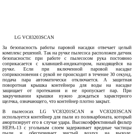
LG VC83203SCAN
За безопасность работы паровой насадки отвечает целый
комплекс решений. Так на ручке пылесоса расположен датчик
безопасности: при работе с пылесосом рука постоянно
соприкасается с клавишей-индикатором, находящейся на
ручке. Если при включенной паровой насадке
соприкосновения с рукой не происходит в течение 30 секунд,
подача пара автоматически отключается. А защитная
поворотная крышка контейнера для воды на насадке
защищает от протекания и не пропускает пар. При
закручивании крышки нужно дождаться характерного
щелчка, означающего, что контейнер плотно закрыт.
В пылесосах LG VC83201SCAN и VC83203SCAN
используется контейнер для пыли из поликарбоната, который
амортизирует его в случае удара. Высокоэффективный фильтр
HEPA-13 с угольным слоем задерживает вредные частицы
пыли и обеспечивает чистый воздух на выходе.