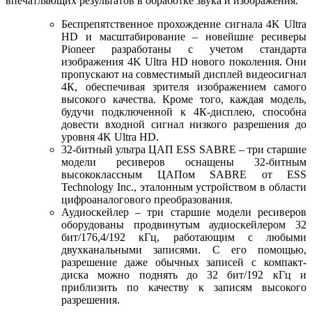
впечатляющих результатов в обработке звука и изображения.
Беспрепятственное прохождение сигнала 4K Ultra
HD и масштабирование – новейшие ресиверы
Pioneer разработаны с учетом стандарта
изображения 4K Ultra HD нового поколения. Они
пропускают на совместимый дисплей видеосигнал
4К, обеспечивая зрителя изображением самого
высокого качества. Кроме того, каждая модель,
будучи подключенной к 4К-дисплею, способна
довести входной сигнал низкого разрешения до
уровня 4K Ultra HD.
32-битный ультра ЦАП ESS SABRE – три старшие
модели ресиверов оснащены 32-битным
высококлассным ЦАПом SABRE от ESS
Technology Inc., эталонным устройством в области
цифроаналогового преобразования.
Аудиоскейлер – три старшие модели ресиверов
оборудованы продвинутым аудиоскейлером 32
бит/176,4/192 кГц, работающим с любыми
двухканальными записями. С его помощью,
разрешение даже обычных записей с компакт-
диска можно поднять до 32 бит/192 кГц и
приблизить по качеству к записям высокого
разрешения.