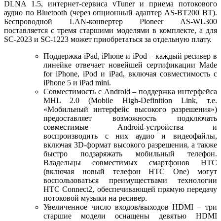
DLNA 1.5, интернет-сервиса vTuner и приема потокового
аудио по Bluetooth (через опционный адаптер AS-BT200 BT).
Беспроводной LAN-конвертер Pioneer AS-WL300
поставляется с тремя старшими моделями в комплекте, а для
SC-2023 и SC-1223 может приобретаться за отдельную плату.
Поддержка iPad, iPhone и iPod – каждый ресивер в
линейке отвечает новейшей сертификации Made
for iPhone, iPod и iPad, включая совместимость с
iPhone 5 и iPad mini.
Совместимость с Android – поддержка интерфейса
MHL 2.0 (Mobile High-Definition Link, т.е.
«Мобильный интерфейс высокого разрешения»)
предоставляет возможность подключать
совместимые Android-устройства и
воспроизводить с них аудио и видеофайлы,
включая 3D-формат высокого разрешения, а также
быстро подзаряжать мобильный телефон.
Владельцы совместимых смартфонов HTC
(включая новый телефон HTC One) могут
воспользоваться преимуществами технологии
HTC Connect2, обеспечивающей прямую передачу
потоковой музыки на ресивер.
Увеличенное число входов/выходов HDMI – три
старшие модели оснащены девятью HDMI