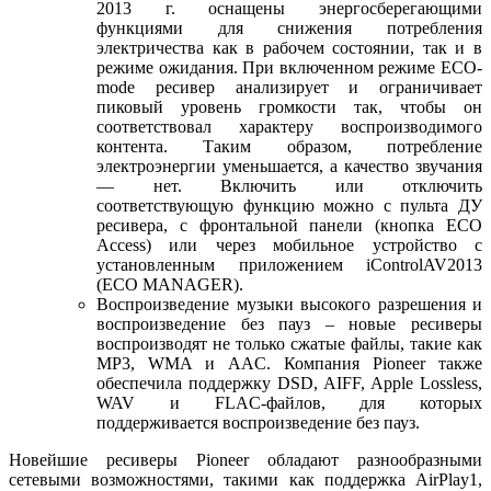
2013 г. оснащены энергосберегающими
функциями для снижения потребления
электричества как в рабочем состоянии, так и в
режиме ожидания. При включенном режиме ECO-
mode ресивер анализирует и ограничивает
пиковый уровень громкости так, чтобы он
соответствовал характеру воспроизводимого
контента. Таким образом, потребление
электроэнергии уменьшается, а качество звучания
— нет. Включить или отключить
соответствующую функцию можно с пульта ДУ
ресивера, с фронтальной панели (кнопка ECO
Access) или через мобильное устройство с
установленным приложением iControlAV2013
(ECO MANAGER).
Воспроизведение музыки высокого разрешения и
воспроизведение без пауз – новые ресиверы
воспроизводят не только сжатые файлы, такие как
MP3, WMA и AAC. Компания Pioneer также
обеспечила поддержку DSD, AIFF, Apple Lossless,
WAV и FLAC-файлов, для которых
поддерживается воспроизведение без пауз.
Новейшие ресиверы Pioneer обладают разнообразными
сетевыми возможностями, такими как поддержка AirPlay1,