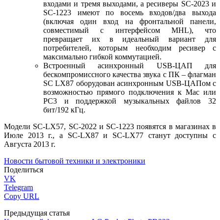
входами и тремя выходами, а ресиверы SC-2023 и
SC-1223 имеют по восемь входов/два выхода
(включая один вход на фронтальной панели,
совместимый с интерфейсом MHL), что
превращает их в идеальный вариант для
потребителей, которым необходим ресивер с
максимально гибкой коммутацией.
Встроенный асинхронный USB-ЦАП для
бескомпромиссного качества звука с ПК – флагман
SC LX87 оборудован асинхронным USB-ЦАПом с
возможностью прямого подключения к Mac или
PC3 и поддержкой музыкальных файлов 32
бит/192 кГц.
Модели SC-LX57, SC-2022 и SC-1223 появятся в магазинах в
Июле 2013 г., а SC-LX87 и SC-LX77 станут доступны с
Августа 2013 г.
Новости бытовой техники и электроники
Поделиться
VK
Telegram
Copy URL
Предыдущая статья