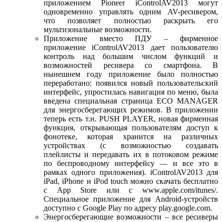
приложением Pioneer iControlAV2013 могут
одновременно управлять одним AV-ресивером,
что позволяет полностью раскрыть его
мультизональные возможности.
Приложение вместо ПДУ – фирменное
приложение iControlAV2013 дает пользователю
контроль над большим числом функций и
возможностей ресивера со смартфона. В
нынешнем году приложение было полностью
переработано: появился новый пользовательский
интерфейс, упростилась навигация по меню, была
введена специальная страница ECO MANAGER
для энергосберегающих режимов. В приложении
теперь есть т.н. PUSH PLAYER, новая фирменная
функция, открывающая пользователям доступ к
фонотеке, которая хранится на различных
устройствах (с возможностью создавать
плейлисты и передавать их в потоковом режиме
по беспроводному интерфейсу — и все это в
рамках одного приложения). iControlAV2013 для
iPad, iPhone и iPod touch можно скачать бесплатно
с App Store или с www.apple.com/itunes/.
Специальное приложение для Android-устройств
доступно с Google Play по адресу play.google.com.
Энергосберегающие возможности – все ресиверы