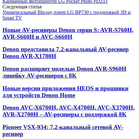
Карманный фотопринтер LG Pocket Photo PD233
Следующая статья
Универсальный Blu-ray плеер LG BP730 с поддержкой 3D и
Smart TV
Новые AV-ресиверы Denon серии S: AVR-S760H,
AVR-S660H и AVC-S660H
Denon представила 7.2-канальный AV-ресивер
Denon AVR-X1700H
Denon расширяет моделью Denon AVR-S960H
линейку AV-ресиверов с 8K
Новые версии приложения HEOS и прошивки
для устройств Denon Home
Denon AVC-X6700H, AVC-X4700H, AVC-X3700H,
AVR-X2700H – AV-ресиверы с поддержкой 8K
Pioneer VSX-934: 7.2-канальный сетевой AV-
ресивер