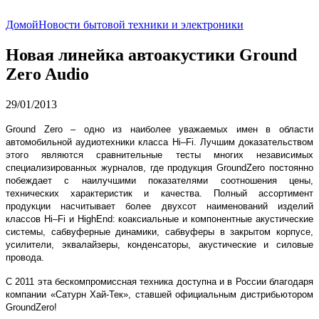
Домой
Новости бытовой техники и электроники
Новая линейка автоакустики Ground
Zero Audio
29/01/2013
Ground
Zero
– одно из наиболее уважаемых имен в области
автомобильной аудиотехники класса
Hi
–
Fi
. Лучшим доказательством
этого являются сравнительные тесты многих независимых
специализированных журналов, где продукция
Ground
Zero
постоянно
побеждает с наилучшими показателями соотношения цены,
технических характеристик и качества. Полный ассортимент
продукции насчитывает более двухсот наименований изделий
классов
Hi
–
Fi
и
High
End
:
коаксиальные и компонентные акустические
системы, сабвуферные динамики, сабвуферы в закрытом корпусе,
усилители, эквалайзеры, конденсаторы, акустические и силовые
провода.
C
2011 эта бескомпромиссная техника доступна и в России благодаря
компании «Сатурн Хай-Тек», ставшей официальным дистрибьютором
Ground
Zero
!