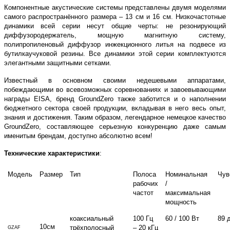
Компонентные акустические системы представлены двумя моделями
самого распространённого размера – 13 см и 16 см. Низкочастотные
динамики всей серии несут общие черты: не резонирующий
диффузородержатель, мощную магнитную систему,
полипропиленовый диффузор инжекционного литья на подвесе из
бутилкаучуковой резины. Все динамики этой серии комплектуются
элегантными защитными сетками.
Известный в основном своими недешевыми аппаратами,
побеждающими во всевозможных соревнованиях и завоевывающими
награды
EISA
, бренд
Ground
Zero
также заботится и о наполнении
бюджетного сектора своей продукции, вкладывая в него весь опыт,
знания и достижения. Таким образом, легендарное немецкое качество
Ground
Zero
, составляющее серьезную конкуренцию даже самым
именитым брендам, доступно абсолютно всем!
Технические характеристики
:
Модель
Размер
Тип
Полоса
Номинальная
Чув
рабочих
/
частот
максимальная
мощность
коаксиальный
100 Гц
60 / 100 Вт
89 
10см
трёхполосный
– 20 кГц
GZAF