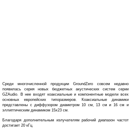
Среди многочисленной продукции
Ground
Zero
совсем недавно
появилась серия новых бюджетных акустических систем серии
GZ
Audio
. В нее входят коаксиальные и компонентные модели всех
основных европейских типоразмеров. Коаксиальные динамики
представлены с диффузором диаметром 10 см, 13 см и 16 см и
эллиптическим динамиком 15х23 см.
Благодаря дополнительным излучателям рабочий диапазон частот
достигает 20 кГц.