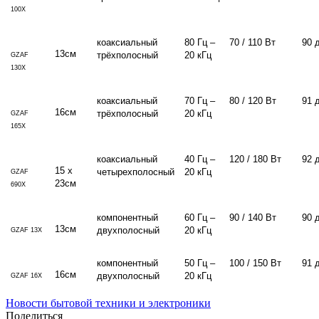
100X
коаксиальный
80 Гц –
70 / 110 Вт
90 
13см
трёхполосный
20 кГц
GZAF
130X
коаксиальный
70 Гц –
80 / 120 Вт
91 
16см
трёхполосный
20 кГц
GZAF
165X
коаксиальный
40 Гц –
120 / 180 Вт
92 
15 x
четырехполосный
20 кГц
GZAF
23см
690X
компонентный
60 Гц –
90 / 140 Вт
90 
13см
двухполосный
20 кГц
GZAF 13X
компонентный
50 Гц –
100 / 150 Вт
91 
16см
двухполосный
20 кГц
GZAF 16X
Новости бытовой техники и электроники
Поделиться